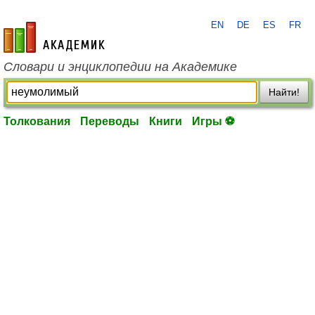
EN
DE
ES
FR
academic.ru
Словари и энциклопедии на Академике
Найти!
Толкования
Переводы
Книги
Игры ⚽