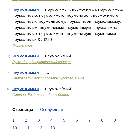
неумолимый
— неумолимый, неумолимая, неумолимое,
7
неумолимые, неумолимого, неумолимой, неумолимого,
неумолимых, неумолимому, неумолимой, неумолимому,
неумолимым, неумолимый, неумолимую, неумолимое,
неумолимые, неумолимого, неумолимую, неумолимое,
неумолимых,&#8230; …
Формы слов
неумолимый
— неумол имый …
8
Русский орфографический словарь
неумолимый
— …
9
Орфографический словарь русского языка
неумолимый
— неумоли/мый …
10
Слитно. Раздельно. Через дефис.
Страницы
Следующая
→
1
2
3
4
5
6
7
8
9
10
11
12
13