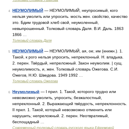
Толковый словарь Ушакова
НЕУМОЛИМЫЙ
— НЕУМОЛИМЫЙ, неупросимый, кого
4
нельзя умолить или упросить. мость жен. свойство, качество
это. Бдим трудовой хлеб свой, неумоленный,
невыпрошенный. Толковый словарь Даля. В.И. Даль. 1863
1866 …
Толковый словарь Даля
НЕУМОЛИМЫЙ
— НЕУМОЛИМЫЙ, ая, ое; им (книжн.). 1.
5
Такой, к рого нельзя упросить, непреклонный. Н. владыка.
2. перен. Твёрдый, непреложный. Закон неумолим. | сущ.
неумолимость, и, жен. Толковый словарь Ожегова. С.И.
Ожегов, Н.Ю. Шведова. 1949 1992 …
Толковый словарь Ожегова
Неумолимый
— I прил. 1. Такой, которого трудно или
6
невозможно умолить, упросить; безжалостный,
непреклонный. 2. Выражающий твёрдость, непреклонность.
II прил. 1. Такой, который невозможно отменить или
нарушить; непреложный. 2. перен. Неотвратимый,
беспощадный …
Современный толковый словарь русского языка Ефремовой