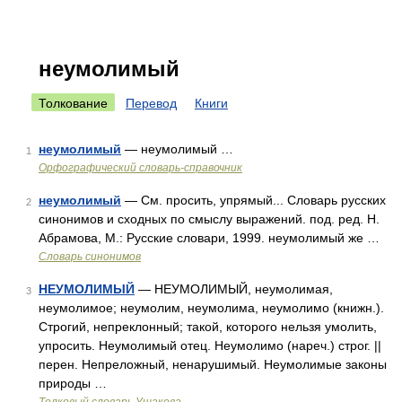
неумолимый
Толкование
Перевод
Книги
неумолимый
— неумолимый …
1
Орфографический словарь-справочник
неумолимый
— См. просить, упрямый... Словарь русских
2
синонимов и сходных по смыслу выражений. под. ред. Н.
Абрамова, М.: Русские словари, 1999. неумолимый же …
Словарь синонимов
НЕУМОЛИМЫЙ
— НЕУМОЛИМЫЙ, неумолимая,
3
неумолимое; неумолим, неумолима, неумолимо (книжн.).
Строгий, непреклонный; такой, которого нельзя умолить,
упросить. Неумолимый отец. Неумолимо (нареч.) строг. ||
перен. Непреложный, ненарушимый. Неумолимые законы
природы …