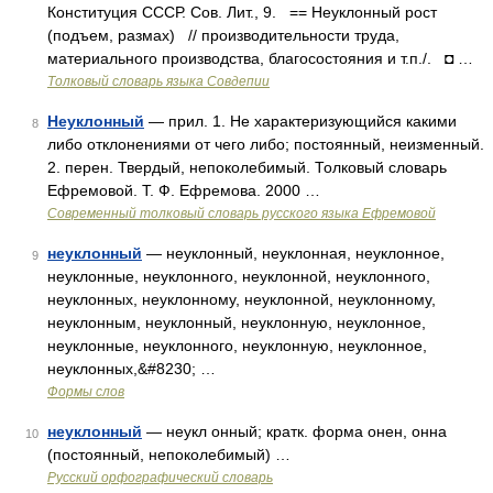
Конституция СССР. Сов. Лит., 9. == Неуклонный рост
(подъем, размах) // производительности труда,
материального производства, благосостояния и т.п./. ◘ …
Толковый словарь языка Совдепии
Неуклонный
— прил. 1. Не характеризующийся какими
8
либо отклонениями от чего либо; постоянный, неизменный.
2. перен. Твердый, непоколебимый. Толковый словарь
Ефремовой. Т. Ф. Ефремова. 2000 …
Современный толковый словарь русского языка Ефремовой
неуклонный
— неуклонный, неуклонная, неуклонное,
9
неуклонные, неуклонного, неуклонной, неуклонного,
неуклонных, неуклонному, неуклонной, неуклонному,
неуклонным, неуклонный, неуклонную, неуклонное,
неуклонные, неуклонного, неуклонную, неуклонное,
неуклонных,&#8230; …
Формы слов
неуклонный
— неукл онный; кратк. форма онен, онна
10
(постоянный, непоколебимый) …
Русский орфографический словарь