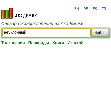
EN
DE
ES
FR
academic.ru
Словари и энциклопедии на Академике
Найти!
Толкования
Переводы
Книги
Игры ⚽