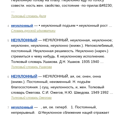
Неуклонную голову на плаху. Неуклонно иду по голосу
совести. ность жен. свойство, состояние ·по·прилаг.&#8230;
…
Толковый словарь Даля
неуклонный
— • неуклонный подъем • неуклонный рост …
4
Словарь русской идиоматики
НЕУКЛОННЫЙ
— НЕУКЛОННЫЙ, неуклонная, неуклонное;
5
неуклонен, неуклонна, неуклонно (книжн.). Непоколебимый,
постоянный. Неуклонная решимость. Неуклонно (нареч.)
стремиться к чему нибудь. К неуклонному исполнению.
Толковый словарь Ушакова. Д.Н. Ушаков. 1935 1940 …
Толковый словарь Ушакова
НЕУКЛОННЫЙ
— НЕУКЛОННЫЙ, ая, ое; онен, онна
6
(книжн.). Постоянный, неизменный. Н. подъём
благосостояния. | сущ. неуклонность, и, жен. Толковый
словарь Ожегова. С.И. Ожегов, Н.Ю. Шведова. 1949 1992 …
Толковый словарь Ожегова
неуклонный
— , ая, ое. гиперб. 1. Постоянный,
7
непрерывный. ◘ Неуклонное сближение наций отражает