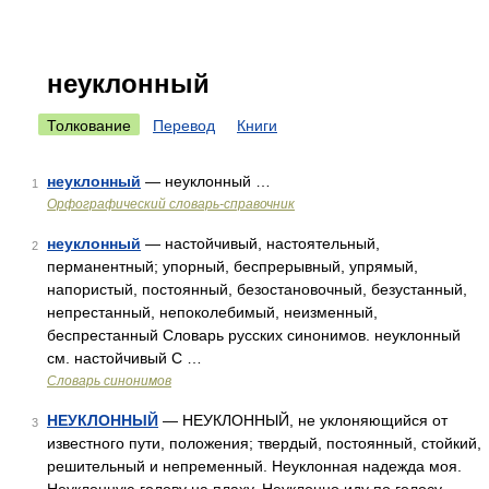
неуклонный
Толкование
Перевод
Книги
неуклонный
— неуклонный …
1
Орфографический словарь-справочник
неуклонный
— настойчивый, настоятельный,
2
перманентный; упорный, беспрерывный, упрямый,
напористый, постоянный, безостановочный, безустанный,
непрестанный, непоколебимый, неизменный,
беспрестанный Словарь русских синонимов. неуклонный
см. настойчивый С …
Словарь синонимов
НЕУКЛОННЫЙ
— НЕУКЛОННЫЙ, не уклоняющийся от
3
известного пути, положения; твердый, постоянный, стойкий,
решительный и непременный. Неуклонная надежда моя.