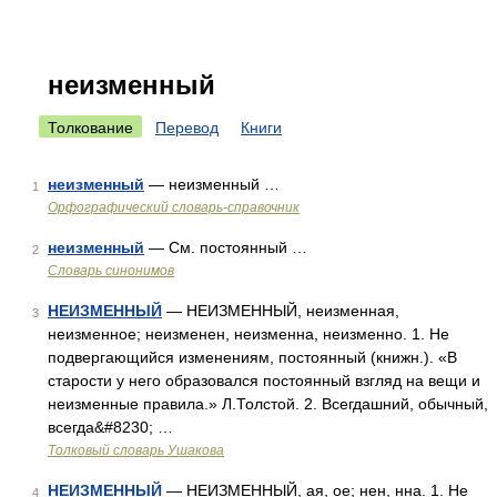
неизменный
Толкование
Перевод
Книги
неизменный
— неизменный …
1
Орфографический словарь-справочник
неизменный
— См. постоянный …
2
Словарь синонимов
НЕИЗМЕННЫЙ
— НЕИЗМЕННЫЙ, неизменная,
3
неизменное; неизменен, неизменна, неизменно. 1. Не
подвергающийся изменениям, постоянный (книжн.). «В
старости у него образовался постоянный взгляд на вещи и
неизменные правила.» Л.Толстой. 2. Всегдашний, обычный,
всегда&#8230; …
Толковый словарь Ушакова
НЕИЗМЕННЫЙ
— НЕИЗМЕННЫЙ, ая, ое; нен, нна. 1. Не
4