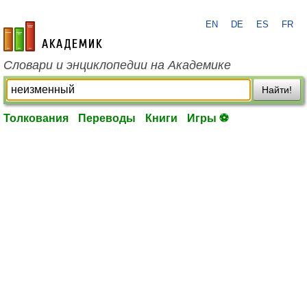
EN
DE
ES
FR
academic.ru
Словари и энциклопедии на Академике
Найти!
Толкования
Переводы
Книги
Игры ⚽