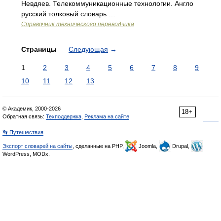
Невдяев. Телекоммуникационные технологии. Англо
русский толковый словарь …
Справочник технического переводчика
Страницы
Следующая
→
1
2
3
4
5
6
7
8
9
10
11
12
13
© Академик, 2000-2026
18+
Обратная связь:
Техподдержка
,
Реклама на сайте
👣 Путешествия
Экспорт словарей на сайты
, сделанные на PHP,
Joomla,
Drupal,
WordPress, MODx.