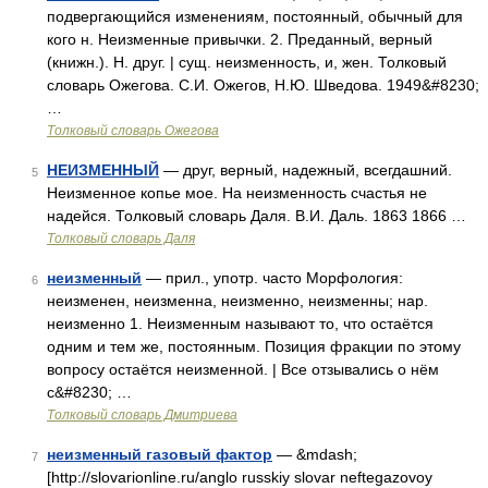
подвергающийся изменениям, постоянный, обычный для
кого н. Неизменные привычки. 2. Преданный, верный
(книжн.). Н. друг. | сущ. неизменность, и, жен. Толковый
словарь Ожегова. С.И. Ожегов, Н.Ю. Шведова. 1949&#8230;
…
Толковый словарь Ожегова
НЕИЗМЕННЫЙ
— друг, верный, надежный, всегдашний.
5
Неизменное копье мое. На неизменность счастья не
надейся. Толковый словарь Даля. В.И. Даль. 1863 1866 …
Толковый словарь Даля
неизменный
— прил., употр. часто Морфология:
6
неизменен, неизменна, неизменно, неизменны; нар.
неизменно 1. Неизменным называют то, что остаётся
одним и тем же, постоянным. Позиция фракции по этому
вопросу остаётся неизменной. | Все отзывались о нём
с&#8230; …
Толковый словарь Дмитриева
неизменный газовый фактор
— &mdash;
7
[http://slovarionline.ru/anglo russkiy slovar neftegazovoy