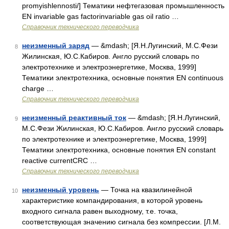
promyishlennosti/] Тематики нефтегазовая промышленность
EN invariable gas factorinvariable gas oil ratio …
Справочник технического переводчика
неизменный заряд
— &mdash; [Я.Н.Лугинский, М.С.Фези
8
Жилинская, Ю.С.Кабиров. Англо русский словарь по
электротехнике и электроэнергетике, Москва, 1999]
Тематики электротехника, основные понятия EN continuous
charge …
Справочник технического переводчика
неизменный реактивный ток
— &mdash; [Я.Н.Лугинский,
9
М.С.Фези Жилинская, Ю.С.Кабиров. Англо русский словарь
по электротехнике и электроэнергетике, Москва, 1999]
Тематики электротехника, основные понятия EN constant
reactive currentCRC …
Справочник технического переводчика
неизменный уровень
— Точка на квазилинейной
10
характеристике компандирования, в которой уровень
входного сигнала равен выходному, т.е. точка,
соответствующая значению сигнала без компрессии. [Л.М.