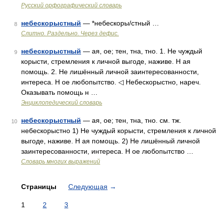
Русский орфографический словарь
небескорыстный
— *небескоры/стный …
8
Слитно. Раздельно. Через дефис.
небескорыстный
— ая, ое; тен, тна, тно. 1. Не чуждый
9
корысти, стремления к личной выгоде, наживе. Н ая
помощь. 2. Не лишённый личной заинтересованности,
интереса. Н ое любопытство. ◁ Небескорыстно, нареч.
Оказывать помощь н …
Энциклопедический словарь
небескорыстный
— ая, ое; тен, тна, тно. см. тж.
10
небескорыстно 1) Не чуждый корысти, стремления к личной
выгоде, наживе. Н ая помощь. 2) Не лишённый личной
заинтересованности, интереса. Н ое любопытство …
Словарь многих выражений
Страницы
Следующая
→
1
2
3