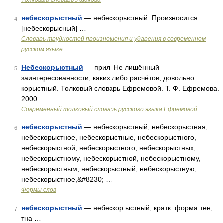
Толковый словарь Ушакова
небескорыстный
— небескорыстный. Произносится
4
[небескорысный] …
Словарь трудностей произношения и ударения в современном
русском языке
Небескорыстный
— прил. Не лишённый
5
заинтересованности, каких либо расчётов; довольно
корыстный. Толковый словарь Ефремовой. Т. Ф. Ефремова.
2000 …
Современный толковый словарь русского языка Ефремовой
небескорыстный
— небескорыстный, небескорыстная,
6
небескорыстное, небескорыстные, небескорыстного,
небескорыстной, небескорыстного, небескорыстных,
небескорыстному, небескорыстной, небескорыстному,
небескорыстным, небескорыстный, небескорыстную,
небескорыстное,&#8230; …
Формы слов
небескорыстный
— небескор ыстный; кратк. форма тен,
7
тна …