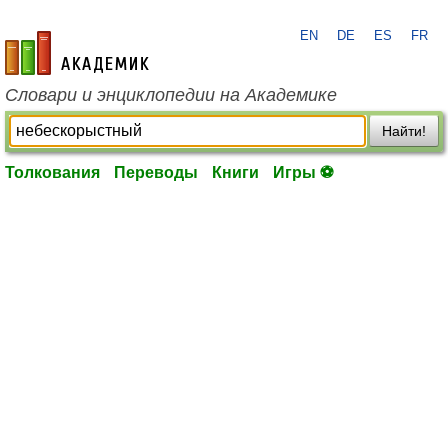
EN
DE
ES
FR
academic.ru
Словари и энциклопедии на Академике
Найти!
Толкования
Переводы
Книги
Игры ⚽