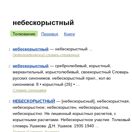
небескорыстный
Толкование
Перевод
Книги
небескорыстный
— небескорыстный …
1
Орфографический словарь-справочник
небескорыстный
— сребролюбивый, корыстный,
2
меркантильный, корыстолюбивый, своекорыстный Словарь
русских синонимов. небескорыстный прил., кол во
синонимов: 8 • корыстный (26) • …
Словарь синонимов
НЕБЕСКОРЫСТНЫЙ
— [небескорысный], небескорыстная,
3
небескорыстное; небескорыстен, небескорыстна,
небескорыстно. Не лишенный корыстных расчетов, с
корыстными расчетами. Небескорыстное участие. Толковый
словарь Ушакова. Д.Н. Ушаков. 1935 1940 …