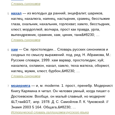
Словарь синонимов
нахал
— из молодых да ранний, энцефалит, шариков,
5
наглец, нахалюга, наянец, настырник, срамец, бесстыжие
глаза, охальник, нахальник, горлохват, хамло, бесстыдник,
хлюст, мордоплюй, волчара, прост как правда, урла,
выпендрежник, срамник, хам, циник, танк&#8230; …
Словарь синонимов
хам
— См. простолюдин... Словарь русских синонимов и
6
сходных по смыслу выражений. под. ред. Н. Абрамова, М.:
Русские словари, 1999. хам варвар, простолюдин; хуй;
нахалюга, охламон, нахал, хамло, тюха матюха, обормот,
наглец, мужик, хлюст, бурбон,&#8230; …
Словарь синонимов
модерняга
— и, м. moderne. 1. прост., пренебр. Модернист.
7
Книгу Карякина я читал. Он человек умный, когда пишет о
Достоевском. Вообще, он малый славный, но модерняг
&LT;так&GT;. апр. 1978. Д. С. Самойлов Л. К. Чуковской. //
Знамя 2003 5 164. Общага,&#8230; …
Исторический словарь галлицизмов русского языка