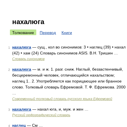
нахалюга
Толкование
Перевод
Книги
нахалюга
— сущ., кол во синонимов: 3 • наглец (39) • нахал
1
(42) • хам (24) Словарь синонимов ASIS. В.Н. Тришин …
Словарь синонимов
нахалюга
— м. и ж. 1. разг. сниж. Наглый, беззастенчивый,
2
бесцеремонный человек, отличающийся нахальством;
наглец 1.. 2. Употребляется как порицающее или бранное
слово. Толковый словарь Ефремовой. Т. Ф. Ефремова. 2000
…
Современный толковый словарь русского языка Ефремовой
нахалюга
— нахал юга, и, муж. и жен …
3
Русский орфографический словарь
наглец
— См …
4