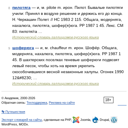
пилотяга
— и, м. pilote m. ирон. Пилот. Бывалые пилотяги
8
учили: Принял в воздухе решение и держись его до конца.
Н. Черкашин Полет. // НС 1983 2 115. Общага, модерняга,
нахалюга, пилотяга, шофер(я)юга. РР 1987 1 45. Лекс. СМ
83: пилотя/га …
Исторический словарь галлицизмов русского языка
шоферюга
— и, м. chauffeur m. ирон. Шофёр. Общага,
9
модерняга, нахалюга, пилотяга, шофер(я)юга. РР 1987 1
45. В шахтерских поселках теневые шоферюги подвозят
левый песок, чтобы хоть на время укрепить
скособочившиеся весной незаконные халупы. Огонек 1990
12&#8230; …
Исторический словарь галлицизмов русского языка
© Академик, 2000-2026
18+
Обратная связь:
Техподдержка
,
Реклама на сайте
👣 Путешествия
Экспорт словарей на сайты
, сделанные на PHP,
Joomla,
Drupal,
WordPress, MODx.