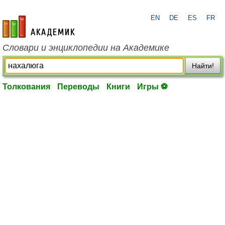
EN
DE
ES
FR
academic.ru
Словари и энциклопедии на Академике
Найти!
Толкования
Переводы
Книги
Игры ⚽