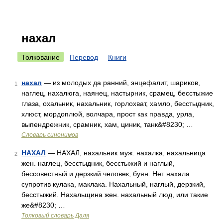
нахал
Толкование
Перевод
Книги
нахал
— из молодых да ранний, энцефалит, шариков,
1
наглец, нахалюга, наянец, настырник, срамец, бесстыжие
глаза, охальник, нахальник, горлохват, хамло, бесстыдник,
хлюст, мордоплюй, волчара, прост как правда, урла,
выпендрежник, срамник, хам, циник, танк&#8230; …
Словарь синонимов
НАХАЛ
— НАХАЛ, нахальник муж. нахалка, нахальница
2
жен. наглец, бесстыдник, бесстыжий и наглый,
бессовестный и дерзкий человек; буян. Нет нахала
супротив кулака, маклака. Нахальный, наглый, дерзкий,
бесстыжий. Нахальщина жен. нахальный люд, или такие
же&#8230; …
Толковый словарь Даля