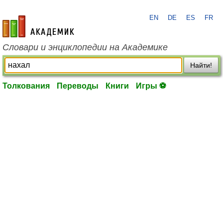
EN
DE
ES
FR
academic.ru
Словари и энциклопедии на Академике
Найти!
Толкования
Переводы
Книги
Игры ⚽