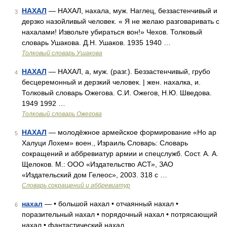
НАХАЛ
— НАХАЛ, нахала, муж. Наглец, беззастенчивый и
3
дерзко назойливый человек. « Я не желаю разговаривать с
нахалами! Извольте убираться вон!» Чехов. Толковый
словарь Ушакова. Д.Н. Ушаков. 1935 1940 …
Толковый словарь Ушакова
НАХАЛ
— НАХАЛ, а, муж. (разг.). Беззастенчивый, грубо
4
бесцеремонный и дерзкий человек. | жен. нахалка, и.
Толковый словарь Ожегова. С.И. Ожегов, Н.Ю. Шведова.
1949 1992 …
Толковый словарь Ожегова
НАХАЛ
— молодёжное армейское формирование «Но ар
5
Халуци Лохем» воен., Израиль Словарь: Словарь
сокращений и аббревиатур армии и спецслужб. Сост. А. А.
Щелоков. М.: ООО «Издательство АСТ», ЗАО
«Издательский дом Гелеос», 2003. 318 с …
Словарь сокращений и аббревиатур
нахал
— • большой нахал • отчаянный нахал •
6
поразительный нахал • порядочный нахал • потрясающий
нахал • фантастический нахал …