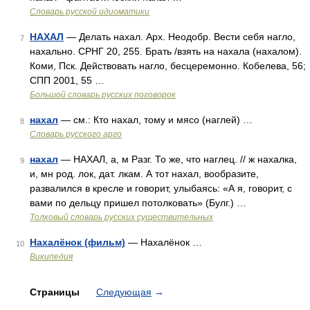
Словарь русской идиоматики
НАХАЛ
— Делать нахал. Арх. Неодобр. Вести себя нагло,
7
нахально. СРНГ 20, 255. Брать /взять на нахала (нахалом).
Коми, Пск. Действовать нагло, бесцеремонно. Кобелева, 56;
СПП 2001, 55 …
Большой словарь русских поговорок
нахал
— см.: Кто нахал, тому и мясо (наглей) …
8
Словарь русского арго
нахал
— НАХАЛ, а, м Разг. То же, что наглец. // ж нахалка,
9
и, мн род. лок, дат. лкам. А тот нахал, вообразите,
развалился в кресле и говорит, улыбаясь: «А я, говорит, с
вами по дельцу пришел потолковать» (Булг.) …
Толковый словарь русских существительных
Нахалёнок (фильм)
— Нахалёнок …
10
Википедия
Страницы
Следующая
→