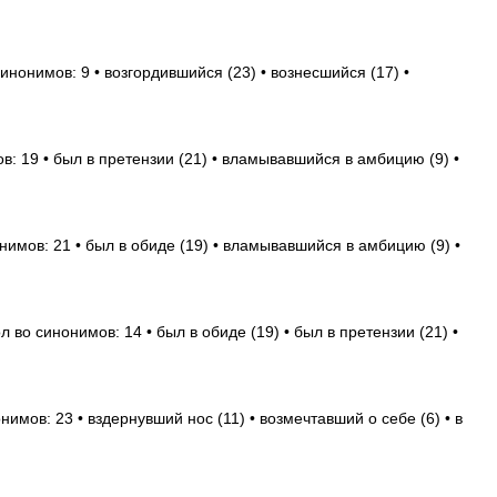
инонимов: 9 • возгордившийся (23) • вознесшийся (17) •
в: 19 • был в претензии (21) • вламывавшийся в амбицию (9) •
нимов: 21 • был в обиде (19) • вламывавшийся в амбицию (9) •
л во синонимов: 14 • был в обиде (19) • был в претензии (21) •
нимов: 23 • вздернувший нос (11) • возмечтавший о себе (6) • в