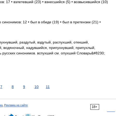
в: 17 • взлетевший (23) • взнесшийся (5) • возвысившийся (10)
 синонимов: 12 • был в обиде (19) • был в претензии (21) •
ухнувший, раздутый, вздутый, распухший, отекший,
й, водяночный, надувшийся, припухнувший, припухлый,
ь русских синонимов. вспухший см. опухший Словарь&#8230;
7
8
9
10
11
ка
,
Реклама на сайте
18+