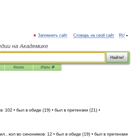
Запомнить сайт
Словарь на свой сайт
RU
едии на Академике
Найти!
Книги
Игры ⚽
: 102 • был в обиде (19) • был в претензии (21) •
л., кол во синонимов: 12 • был в обиде (19) • был в претензии