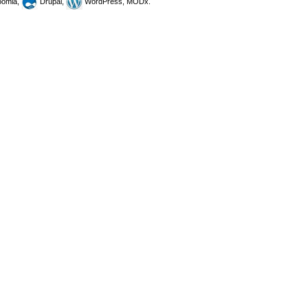
omla,
Drupal,
WordPress, MODx.