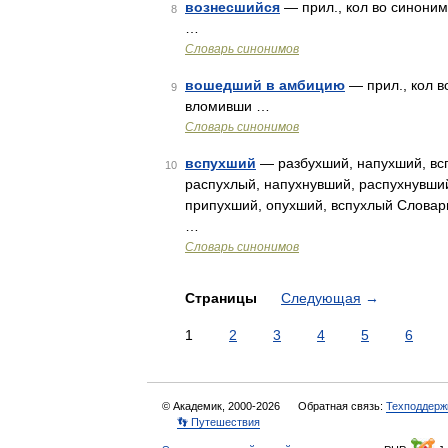
вознесшийся
— прил., кол во синонимо
8
…
Словарь синонимов
вошедший в амбицию
— прил., кол во
9
вломивши …
Словарь синонимов
вспухший
— разбухший, напухший, всп
10
распухлый, напухнувший, распухнувши
припухший, опухший, вспухлый Словар
…
Словарь синонимов
Страницы
Следующая
→
1
2
3
4
5
6
© Академик, 2000-2026
Обратная связь:
Техподдерж
👣 Путешествия