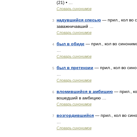
(21) • …
Словарь синонимов
надувшийся спесью
— прил., кол во с
3
заважничавший …
Словарь синонимов
был в обиде
— прил., кол во синонимо
4
…
Словарь синонимов
был в претензии
— прил., кол во сино
5
…
Словарь синонимов
вломившийся в амбицию
— прил., ко
6
вошедший в амбицию …
Словарь синонимов
возгордившийся
— прил., кол во сино
7
…
Словарь синонимов