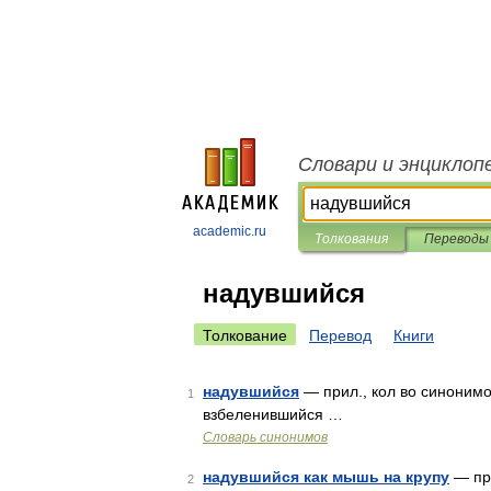
Словари и энциклоп
academic.ru
Толкования
Переводы
надувшийся
Толкование
Перевод
Книги
надувшийся
— прил., кол во синонимов
1
взбеленившийся …
Словарь синонимов
надувшийся как мышь на крупу
— при
2