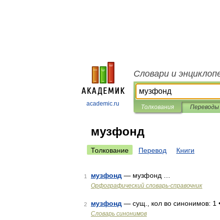
Словари и энциклоп
academic.ru
Толкования
Переводы
музфонд
Толкование
Перевод
Книги
музфонд
— музфонд …
1
Орфографический словарь-справочник
музфонд
— сущ., кол во синонимов: 1 
2
Словарь синонимов