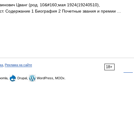
инович Цванг (род. 10&#160;мая 1924(19240510),
ист. Содержание 1 Биография 2 Почетные звания и премии …
ка
,
Реклама на сайте
18+
omla,
Drupal,
WordPress, MODx.