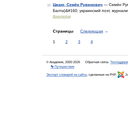
Цванг, Семён Рувинович
— Семён Рув
10
Балта)&#160; украинский поэт, журнал
Википедия
Страницы
Следующая
→
1
2
3
4
© Академик, 2000-2026
Обратная связь:
Техподдерж
👣 Путешествия
Экспорт словарей на сайты
, сделанные на PHP,
Jo