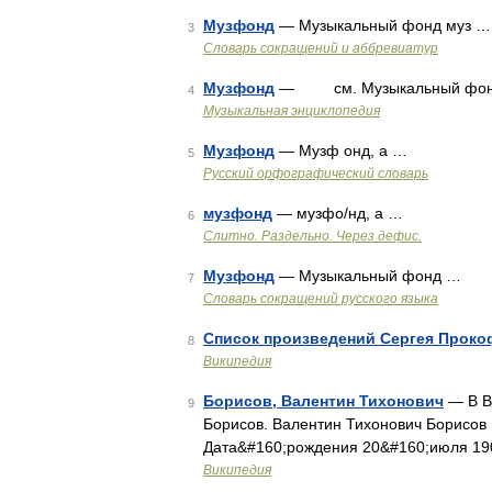
Музфонд
— Музыкальный фонд муз …
3
Словарь сокращений и аббревиатур
Музфонд
— см. Музыкальный фон
4
Музыкальная энциклопедия
Музфонд
— Музф онд, а …
5
Русский орфографический словарь
музфонд
— музфо/нд, а …
6
Слитно. Раздельно. Через дефис.
Музфонд
— Музыкальный фонд …
7
Словарь сокращений русского языка
Список произведений Сергея Прокоф
8
Википедия
Борисов, Валентин Тихонович
— В Ви
9
Борисов. Валентин Тихонович Борисов
Дата&#160;рождения 20&#160;июля 19
Википедия