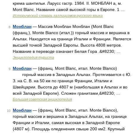
крема шантильи. Ларусс гастр. 1984. II. МОНБЛАН а, м.
Mont Blanc. Название самой высокой горы в Европе. 1 …
Исторический словарь галлицизмов русского языка
Монблан
— Массив Монблан Монблан (Mont Blanc
8
(франц.), Monte Bianco (итал.)) горный массив и вершина в
Альпах. Находится на границе Италии и Франции. Является
высшей точкой Западной Европы. Высота 4808 метров.
Название в переводе означает Белая Гора .&#8230; …
Энциклопедия туриста
Монблан
— (франц. Mont Blanc, итал. Monte Blanco)
9
горный массив в Западных Альпах. Протягивается с Ю.
З. на С. В. на 50 км по границе Франции, Италии и
Швейцарии. Высота до 4807 м (наибольшая в Альпах и во
всей Западной Европе). Сложен гранитами,&#8230; …
Большая советская энциклопедия
Монблан
— (франц. Mont Blanc, итал. Monte Bianco),
10
горный массив и вершина в Западных Альпах, на границе
Франции и Италии, самая высокая в Западной Европе
(4807 м). Площадь оледенения свыше 200 км2. Крупный