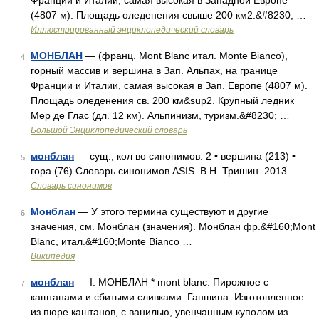
Франции и Италии, самая высокая в Западной Европе
(4807 м). Площадь оледенения свыше 200 км2.&#8230; …
Иллюстрированный энциклопедический словарь
МОНБЛАН
— (франц. Mont Blanc итал. Monte Bianco),
4
горный массив и вершина в Зап. Альпах, на границе
Франции и Италии, самая высокая в Зап. Европе (4807 м).
Площадь оледенения св. 200 км&sup2. Крупный ледник
Мер де Глас (дл. 12 км). Альпинизм, туризм.&#8230; …
Большой Энциклопедический словарь
монблан
— сущ., кол во синонимов: 2 • вершина (213) •
5
гора (76) Словарь синонимов ASIS. В.Н. Тришин. 2013 …
Словарь синонимов
Монблан
— У этого термина существуют и другие
6
значения, см. Монблан (значения). Монблан фр.&#160;Mont
Blanc, итал.&#160;Monte Bianco …
Википедия
монблан
— I. МОНБЛАН * mont blanc. Пирожное с
7
каштанами и сбитыми сливками. Ганшина. Изготовленное
из пюре каштанов, с ванилью, увенчанным куполом из