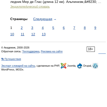
ледник Мер де Глас (длина 12 км). Альпинизм,&#8230; …
Энциклопедический словарь
Страницы
Следующая
→
1
2
3
4
5
6
7
8
9
10
11
12
13
© Академик, 2000-2026
18+
Обратная связь:
Техподдержка
,
Реклама на сайте
👣 Путешествия
Экспорт словарей на сайты
, сделанные на PHP,
Joomla,
Drupal,
WordPress, MODx.