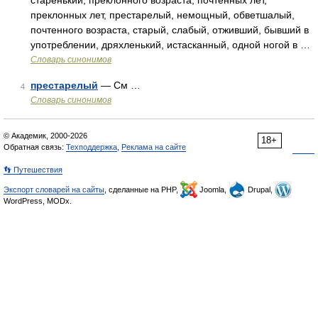
старенький, преклонного возраста, почтенных лет,
преклонных лет, престарелый, немощный, обветшалый,
почтенного возраста, старый, слабый, отживший, бывший в
употреблении, дряхленький, истасканный, одной ногой в …
Словарь синонимов
престарелый
— См …
4
Словарь синонимов
© Академик, 2000-2026
18+
Обратная связь:
Техподдержка
,
Реклама на сайте
👣 Путешествия
Экспорт словарей на сайты
, сделанные на PHP,
Joomla,
Drupal,
WordPress, MODx.