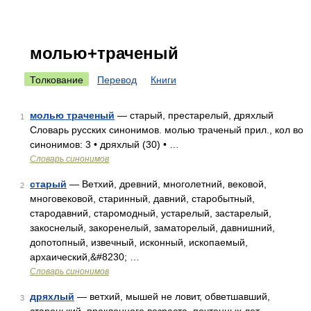
молью+траченый
Толкование
Перевод
Книги
молью траченый
— старый, престарелый, дряхлый
1
Словарь русских синонимов. молью траченый прил., кол во
синонимов: 3 • дряхлый (30) • …
Словарь синонимов
старый
— Ветхий, древний, многолетний, вековой,
2
многовековой, старинный, давний, старобытный,
стародавний, старомодный, устарелый, застарелый,
закоснелый, закоренелый, заматорелый, давнишний,
допотопный, извечный, исконный, ископаемый,
архаический,&#8230; …
Словарь синонимов
дряхлый
— ветхий, мышей не ловит, обветшавший,
3