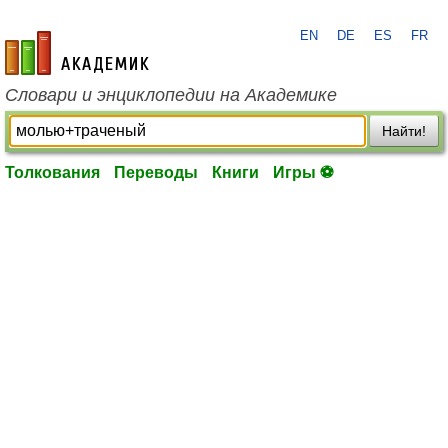
EN
DE
ES
FR
academic.ru
Словари и энциклопедии на Академике
Найти!
Толкования
Переводы
Книги
Игры ⚽