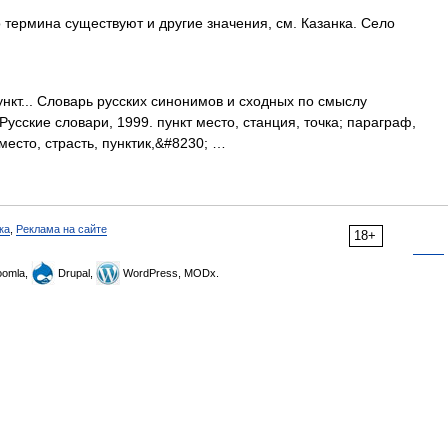
 термина существуют и другие значения, см. Казанка. Село
кт... Словарь русских синонимов и сходных по смыслу
Русские словари, 1999. пункт место, станция, точка; параграф,
 место, страсть, пунктик,&#8230; …
ка
,
Реклама на сайте
18+
omla,
Drupal,
WordPress, MODx.