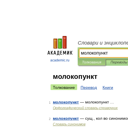
Словари и энциклоп
academic.ru
Толкования
Переводы
молокопункт
Толкование
Перевод
Книги
молокопункт
— молокопункт …
1
Орфографический словарь-справочник
молокопункт
— сущ., кол во синонимов
2
Словарь синонимов