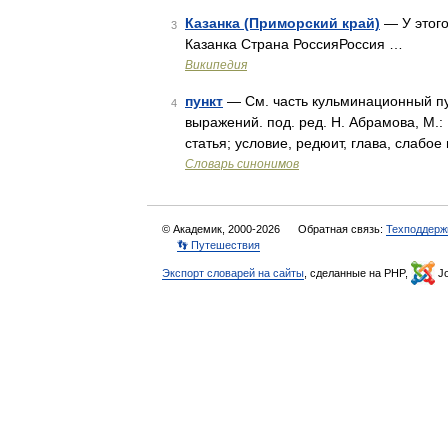
Казанка (Приморский край)
— У этого
3
Казанка Страна РоссияРоссия …
Википедия
пункт
— См. часть кульминационный пун
4
выражений. под. ред. Н. Абрамова, М.: 
статья; условие, редюит, глава, слабое
Словарь синонимов
© Академик, 2000-2026
Обратная связь:
Техподдерж
👣 Путешествия
Экспорт словарей на сайты
, сделанные на PHP,
Jo