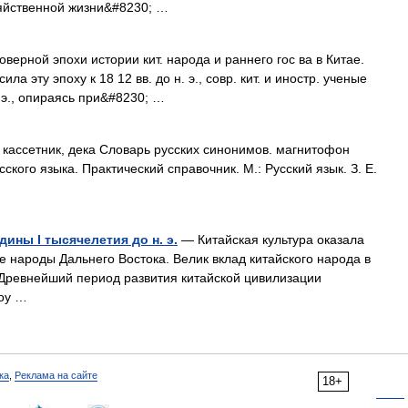
озяйственной жизни&#8230; …
ерной эпохи истории кит. народа и раннего гос ва в Китае.
а эту эпоху к 18 12 вв. до н. э., совр. кит. и иностр. ученые
 э., опираясь при&#8230; …
кассетник, дека Словарь русских синонимов. магнитофон
сского языка. Практический справочник. М.: Русский язык. З. Е.
ины I тысячелетия до н. э.
— Китайская культура оказала
е народы Дальнего Востока. Велик вклад китайского народа в
 Древнейший период развития китайской цивилизации
жоу …
ка
,
Реклама на сайте
18+