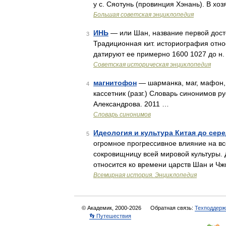
у с. Сяотунь (провинция Хэнань). В х
Большая советская энциклопедия
ИНЬ
— или Шан, название первой достов
3
Традиционная кит. историография относил
датируют ее примерно 1600 1027 до н.
Советская историческая энциклопедия
магнитофон
— шарманка, маг, мафон, 
4
кассетник (разг.) Словарь синонимов ру
Александрова. 2011 …
Словарь синонимов
Идеология и культура Китая до серед
5
огромное прогрессивное влияние на вс
сокровищницу всей мировой культуры.
относится ко времени царств Шан и Ч
Всемирная история. Энциклопедия
© Академик, 2000-2026
Обратная связь:
Техподдерж
👣 Путешествия