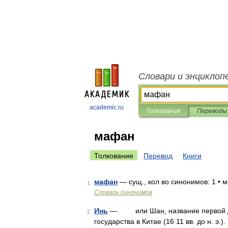
Словари и энциклоп
academic.ru
Толкования
Переводы
мафан
Толкование
Перевод
Книги
мафан
— сущ., кол во синонимов: 1 • 
1
Словарь синонимов
Инь
— или Шан, название первой дос
2
государства в Китае (16 11 вв. до н. э