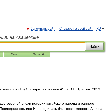
Запомнить сайт
Словарь на свой сайт
RU
едии на Академике
Найти!
Книги
Игры ⚽
магнитофон (16) Словарь синонимов ASIS. В.Н. Тришин. 2013 …
товерной эпохи истории китайского народа и раннего
.). Последняя столица И. находилась близ современного Аньяна,