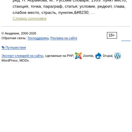
ред. Н. Абрамова, М.: Русские словари, 1999. пункт место,
станция, точка; параграф, статья; условие, редюит, глава,
слабое место, страсть, пунктик,&#8230; …
Словарь синонимов
© Академик, 2000-2026
18+
Обратная связь:
Техподдержка
,
Реклама на сайте
👣 Путешествия
Экспорт словарей на сайты
, сделанные на PHP,
Joomla,
Drupal,
WordPress, MODx.