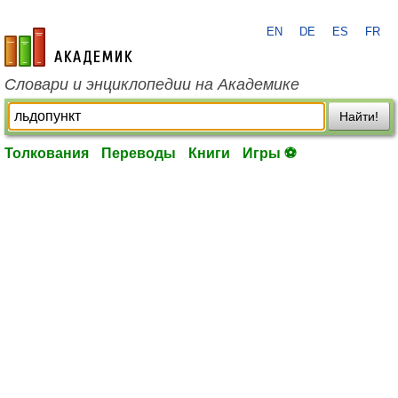
EN
DE
ES
FR
academic.ru
Словари и энциклопедии на Академике
Найти!
Толкования
Переводы
Книги
Игры ⚽