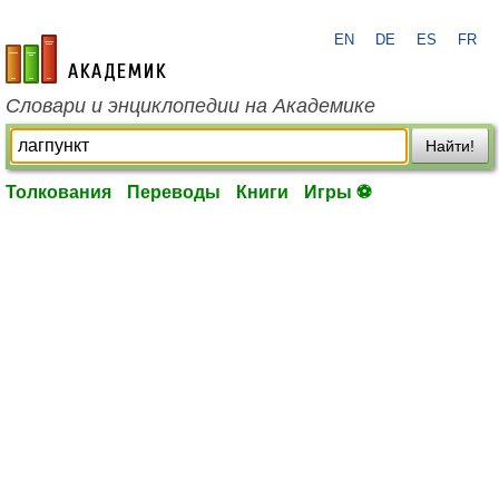
EN
DE
ES
FR
academic.ru
Словари и энциклопедии на Академике
Найти!
Толкования
Переводы
Книги
Игры ⚽