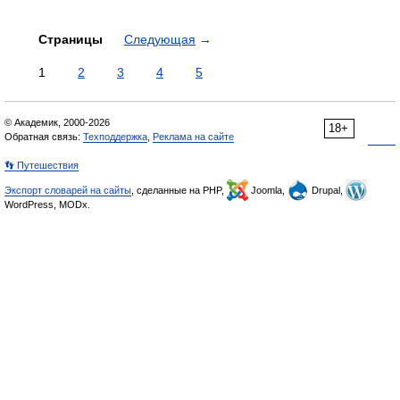
Страницы
Следующая
→
1
2
3
4
5
© Академик, 2000-2026
18+
Обратная связь:
Техподдержка
,
Реклама на сайте
👣 Путешествия
Экспорт словарей на сайты
, сделанные на PHP,
Joomla,
Drupal,
WordPress, MODx.