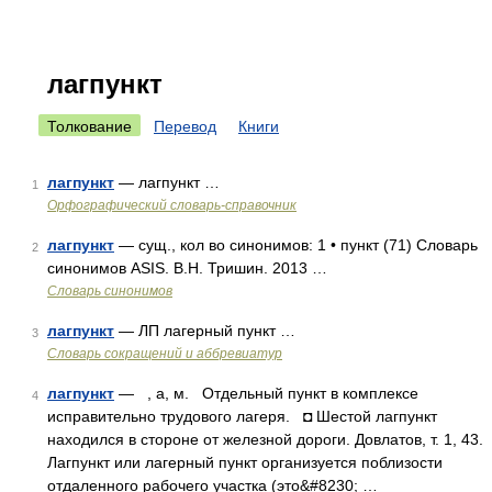
лагпункт
Толкование
Перевод
Книги
лагпункт
— лагпункт …
1
Орфографический словарь-справочник
лагпункт
— сущ., кол во синонимов: 1 • пункт (71) Словарь
2
синонимов ASIS. В.Н. Тришин. 2013 …
Словарь синонимов
лагпункт
— ЛП лагерный пункт …
3
Словарь сокращений и аббревиатур
лагпункт
— , а, м. Отдельный пункт в комплексе
4
исправительно трудового лагеря. ◘ Шестой лагпункт
находился в стороне от железной дороги. Довлатов, т. 1, 43.
Лагпункт или лагерный пункт организуется поблизости
отдаленного рабочего участка (это&#8230; …