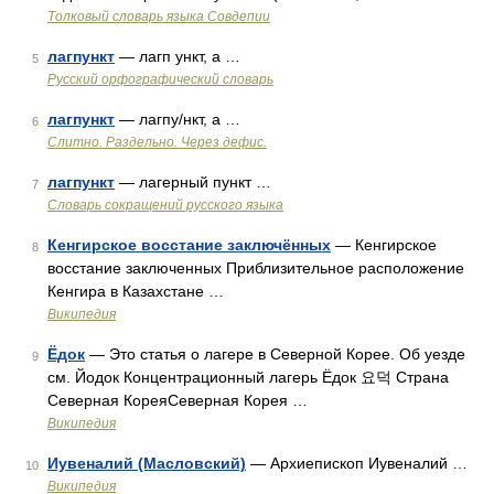
Толковый словарь языка Совдепии
лагпункт
— лагп ункт, а …
5
Русский орфографический словарь
лагпункт
— лагпу/нкт, а …
6
Слитно. Раздельно. Через дефис.
лагпункт
— лагерный пункт …
7
Словарь сокращений русского языка
Кенгирское восстание заключённых
— Кенгирское
8
восстание заключенных Приблизительное расположение
Кенгира в Казахстане …
Википедия
Ёдок
— Это статья о лагере в Северной Корее. Об уезде
9
см. Йодок Концентрационный лагерь Ёдок 요덕 Страна
Северная КореяСеверная Корея …
Википедия
Иувеналий (Масловский)
— Архиепископ Иувеналий …
10
Википедия