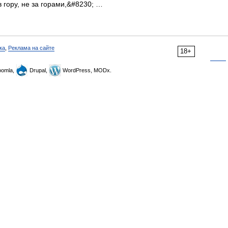
в гору, не за горами,&#8230; …
ка
,
Реклама на сайте
18+
omla,
Drupal,
WordPress, MODx.