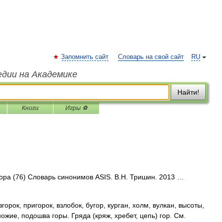
Запомнить сайт
Словарь на свой сайт
RU
едии на Академике
Найти!
Книги
Игры ⚽
гора (76) Словарь синонимов ASIS. В.Н. Тришин. 2013 …
рок, пригорок, взлобок, бугор, курган, холм, вулкан, высоты,
ожие, подошва горы. Гряда (кряж, хребет, цепь) гор. См.