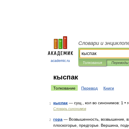
Словари и энциклоп
academic.ru
Толкования
Переводы
кыспак
Толкование
Перевод
Книги
кыспак
— сущ., кол во синонимов: 1 • 
1
Словарь синонимов
гора
— Возвышенность, возвышение, взго
2
плоскогорье, предгорье. Вершина, подн