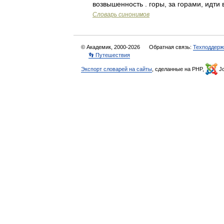
возвышенность . горы, за горами, идти 
Словарь синонимов
© Академик, 2000-2026
Обратная связь:
Техподдерж
👣 Путешествия
Экспорт словарей на сайты
, сделанные на PHP,
Jo