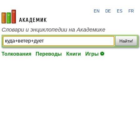
EN
DE
ES
FR
academic.ru
Словари и энциклопедии на Академике
Найти!
Толкования
Переводы
Книги
Игры ⚽