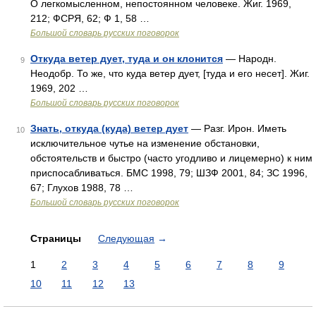
О легкомысленном, непостоянном человеке. Жиг. 1969,
212; ФСРЯ, 62; Ф 1, 58 …
Большой словарь русских поговорок
Откуда ветер дует, туда и он клонится
— Народн.
9
Неодобр. То же, что куда ветер дует, [туда и его несет]. Жиг.
1969, 202 …
Большой словарь русских поговорок
Знать, откуда (куда) ветер дует
— Разг. Ирон. Иметь
10
исключительное чутье на изменение обстановки,
обстоятельств и быстро (часто угодливо и лицемерно) к ним
приспосабливаться. БМС 1998, 79; ШЗФ 2001, 84; ЗС 1996,
67; Глухов 1988, 78 …
Большой словарь русских поговорок
Страницы
Следующая
→
1
2
3
4
5
6
7
8
9
10
11
12
13