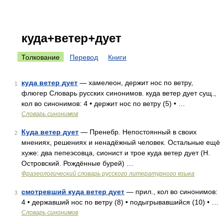
куда+ветер+дует
Толкование
Перевод
Книги
куда ветер дует
— хамелеон, держит нос по ветру,
1
флюгер Словарь русских синонимов. куда ветер дует сущ.,
кол во синонимов: 4 • держит нос по ветру (5) • …
Словарь синонимов
Куда ветер дует
— Пренебр. Непостоянный в своих
2
мнениях, решениях и ненадёжный человек. Остальные ещё
хуже: два пепеэсовца, сионист и трое куда ветер дует (Н.
Островский. Рождённые бурей) …
Фразеологический словарь русского литературного языка
смотревший куда ветер дует
— прил., кол во синонимов:
3
4 • державший нос по ветру (8) • подыгрывавшийся (10) • …
Словарь синонимов