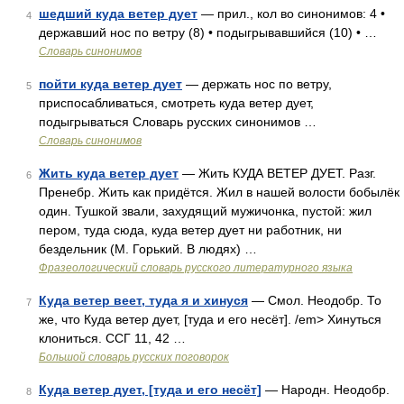
шедший куда ветер дует
— прил., кол во синонимов: 4 •
4
державший нос по ветру (8) • подыгрывавшийся (10) • …
Словарь синонимов
пойти куда ветер дует
— держать нос по ветру,
5
приспосабливаться, смотреть куда ветер дует,
подыгрываться Словарь русских синонимов …
Словарь синонимов
Жить куда ветер дует
— Жить КУДА ВЕТЕР ДУЕТ. Разг.
6
Пренебр. Жить как придётся. Жил в нашей волости бобылёк
один. Тушкой звали, захудящий мужичонка, пустой: жил
пером, туда сюда, куда ветер дует ни работник, ни
бездельник (М. Горький. В людях) …
Фразеологический словарь русского литературного языка
Куда ветер веет, туда я и хинуся
— Смол. Неодобр. То
7
же, что Куда ветер дует, [туда и его несёт]. /em> Хинуться
клониться. ССГ 11, 42 …
Большой словарь русских поговорок
Куда ветер дует, [туда и его несёт]
— Народн. Неодобр.
8