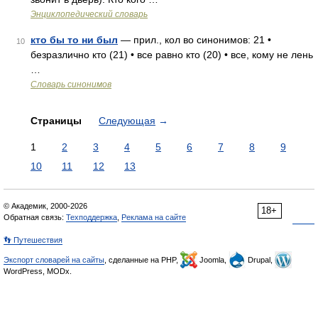
Энциклопедический словарь
кто бы то ни был
— прил., кол во синонимов: 21 •
10
безразлично кто (21) • все равно кто (20) • все, кому не лень
…
Словарь синонимов
Страницы
Следующая
→
1
2
3
4
5
6
7
8
9
10
11
12
13
© Академик, 2000-2026
18+
Обратная связь:
Техподдержка
,
Реклама на сайте
👣 Путешествия
Экспорт словарей на сайты
, сделанные на PHP,
Joomla,
Drupal,
WordPress, MODx.