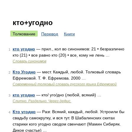
кто+угодно
Толкование
Перевод
Книги
кто угодно
— прил., кол во синонимов: 21 • безразлично
1
кто (21) • все равно кто (20) • все, кому не лень …
Словарь синонимов
Кто Угодно
— мест. Каждый, любой. Толковый словарь
2
Ефремовой. Т. Ф. Ефремова. 2000 …
Современный толковый словарь русского языка Ефремовой
кто угодно
— кто/ уго/дно (любой, всякий) …
3
Слитно. Раздельно. Через дефис.
Кто угодно
— Разг. Всякий, каждый, любой. Устроили бы
4
свадьбу самокрутку, и вся тут. В Шабалинских скитах
старики кого угодно сводом свенчают (Мамин Сибиряк.
Дикое счастье) …