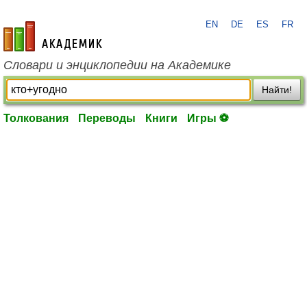
EN
DE
ES
FR
academic.ru
Словари и энциклопедии на Академике
Найти!
Толкования
Переводы
Книги
Игры ⚽