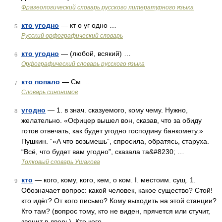
Фразеологический словарь русского литературного языка
кто угодно
— кт о уг одно …
5
Русский орфографический словарь
кто угодно
— (любой, всякий) …
6
Орфографический словарь русского языка
кто попало
— См …
7
Словарь синонимов
угодно
— 1. в знач. сказуемого, кому чему. Нужно,
8
желательно. «Офицер вышел вон, сказав, что за обиду
готов отвечать, как будет угодно господину банкомету.»
Пушкин. “«А что возьмешь”, спросила, обратясь, старуха.
“Всё, что будет вам угодно”, сказала та&#8230; …
Толковый словарь Ушакова
кто
— кого, кому, кого, кем, о ком. I. местоим. сущ. 1.
9
Обозначает вопрос: какой человек, какое существо? Стой!
кто идёт? От кого письмо? Кому выходить на этой станции?
Кто там? (вопрос тому, кто не виден, прячется или стучит,
звонит в дверь). Кто кого …