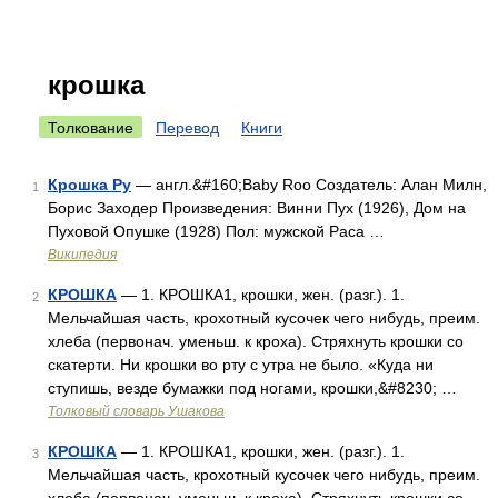
крошка
Толкование
Перевод
Книги
Крошка Ру
— англ.&#160;Baby Roo Создатель: Алан Милн,
1
Борис Заходер Произведения: Винни Пух (1926), Дом на
Пуховой Опушке (1928) Пол: мужской Раса …
Википедия
КРОШКА
— 1. КРОШКА1, крошки, жен. (разг.). 1.
2
Мельчайшая часть, крохотный кусочек чего нибудь, преим.
хлеба (первонач. уменьш. к кроха). Стряхнуть крошки со
скатерти. Ни крошки во рту с утра не было. «Куда ни
ступишь, везде бумажки под ногами, крошки,&#8230; …
Толковый словарь Ушакова
КРОШКА
— 1. КРОШКА1, крошки, жен. (разг.). 1.
3
Мельчайшая часть, крохотный кусочек чего нибудь, преим.