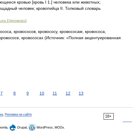
ающееся кровью [кровь I 1.] человека или животных;
спощадный человек; кровопийца II. Толковый словарь
зыка Ефремовой
ососа, кровососов, кровососу, кровососам, кровососа,
 кровососе, кровососах (Источник: «Полная акцентуированная
7
8
9
10
11
12
13
ка
,
Реклама на сайте
18+
omla,
Drupal,
WordPress, MODx.