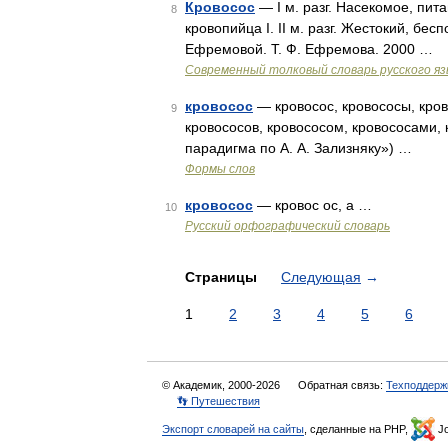
Кровосос
— I м. разг. Насекомое, пит
8
кровопийца I. II м. разг. Жестокий, бе
Ефремовой. Т. Ф. Ефремова. 2000 …
Современный толковый словарь русского я
кровосос
— кровосос, кровососы, кров
9
кровососов, кровососом, кровососами,
парадигма по А. А. Зализняку») …
Формы слов
кровосос
— кровос ос, а …
10
Русский орфографический словарь
Страницы
Следующая
→
1
2
3
4
5
6
© Академик, 2000-2026
Обратная связь:
Техподдерж
👣 Путешествия
Экспорт словарей на сайты
, сделанные на PHP,
Jo