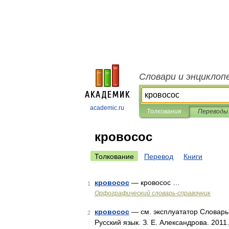
Словари и энциклоп
academic.ru
Толкования
Переводы
кровосос
Толкование
Перевод
Книги
кровосос
— кровосос …
1
Орфографический словарь-справочник
кровосос
— см. эксплуататор Словарь 
2
Русский язык. З. Е. Александрова. 2011