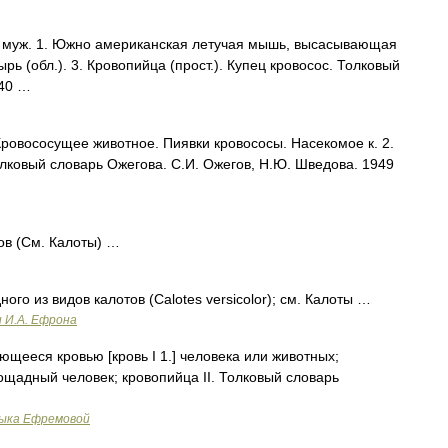
муж. 1. Южно американская летучая мышь, высасывающая
ырь (обл.). 3. Кровопийца (прост.). Купец кровосос. Толковый
940 …
ровососущее животное. Пиявки кровососы. Насекомое к. 2.
Толковый словарь Ожегова. С.И. Ожегов, Н.Ю. Шведова. 1949
 (См. Калоты) …
го из видов калотов (Calotes versicolor); см. Калоты …
и И.А. Ефрона
ающееся кровью [кровь I 1.] человека или животных;
спощадный человек; кровопийца II. Толковый словарь
зыка Ефремовой