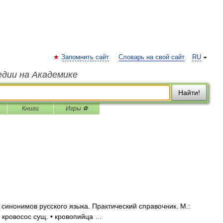
Запомнить сайт
Словарь на свой сайт
RU
едии на Академике
Найти!
Книги
Игры ⚽
синонимов русского языка. Практический справочник. М.:
. кровосос сущ. • кровопийца …