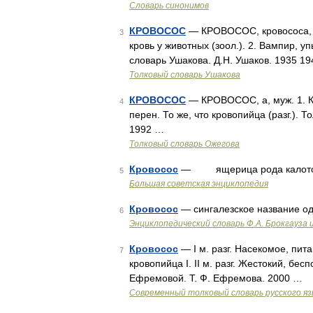
Словарь синонимов
КРОВОСОС
— КРОВОСОС, кровососа, 
3
кровь у животных (зоол.). 2. Вампир, уп
словарь Ушакова. Д.Н. Ушаков. 1935 1
Толковый словарь Ушакова
КРОВОСОС
— КРОВОСОС, а, муж. 1. К
4
перен. То же, что кровопийца (разг.). 
1992 …
Толковый словарь Ожегова
Кровосос
— ящерица рода калотов
5
Большая советская энциклопедия
Кровосос
— сингалезское название одно
6
Энциклопедический словарь Ф.А. Брокгауза 
Кровосос
— I м. разг. Насекомое, пит
7
кровопийца I. II м. разг. Жестокий, бе
Ефремовой. Т. Ф. Ефремова. 2000 …
Современный толковый словарь русского я