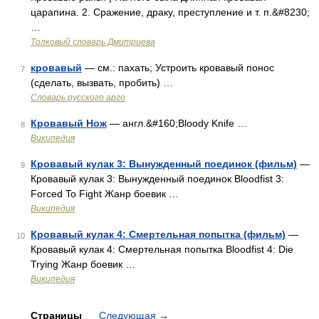
царапина. 2. Сражение, драку, преступление и т. п.&#8230;
…
Толковый словарь Дмитриева
кровавый
— см.: пахать; Устроить кровавый понос
7
(сделать, вызвать, пробить) …
Словарь русского арго
Кровавый Нож
— англ.&#160;Bloody Knife …
8
Википедия
Кровавый кулак 3: Вынужденный поединок (фильм)
—
9
Кровавый кулак 3: Вынужденный поединок Bloodfist 3:
Forced To Fight Жанр боевик …
Википедия
Кровавый кулак 4: Смертельная попытка (фильм)
—
10
Кровавый кулак 4: Смертельная попытка Bloodfist 4: Die
Trying Жанр боевик …
Википедия
Страницы
Следующая
→