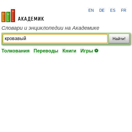
EN
DE
ES
FR
academic.ru
Словари и энциклопедии на Академике
Найти!
Толкования
Переводы
Книги
Игры ⚽