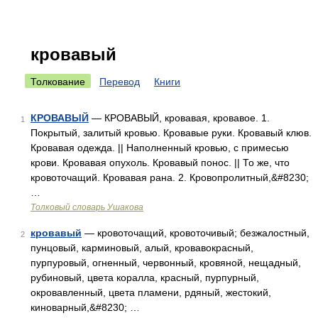
кровавый
Толкование
Перевод
Книги
КРОВАВЫЙ
— КРОВАВЫЙ, кровавая, кровавое. 1.
1
Покрытый, залитый кровью. Кровавые руки. Кровавый клюв.
Кровавая одежда. || Наполненный кровью, с примесью
крови. Кровавая опухоль. Кровавый понос. || То же, что
кровоточащий. Кровавая рана. 2. Кровопролитный,&#8230;
…
Толковый словарь Ушакова
кровавый
— кровоточащий, кровоточивый; безжалостный,
2
пунцовый, карминовый, алый, кровавокрасный,
пурпуровый, огненный, червонный, кровяной, нещадный,
рубиновый, цвета коралла, красный, пурпурный,
окровавленный, цвета пламени, рдяный, жестокий,
киноварный,&#8230; …