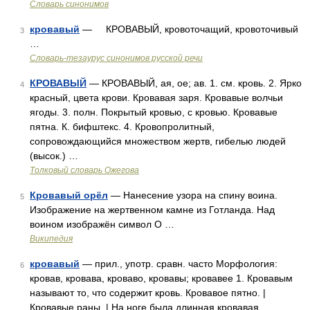
Словарь синонимов
кровавый
— КРОВАВЫЙ, кровоточащий, кровоточивый
3
…
Словарь-тезаурус синонимов русской речи
КРОВАВЫЙ
— КРОВАВЫЙ, ая, ое; ав. 1. см. кровь. 2. Ярко
4
красный, цвета крови. Кровавая заря. Кровавые волчьи
ягоды. 3. полн. Покрытый кровью, с кровью. Кровавые
пятна. К. бифштекс. 4. Кровопролитный,
сопровождающийся множеством жертв, гибелью людей
(высок.) …
Толковый словарь Ожегова
Кровавый орёл
— Нанесение узора на спину воина.
5
Изображение на жертвенном камне из Готланда. Над
воином изображён символ О …
Википедия
кровавый
— прил., употр. сравн. часто Морфология:
6
кровав, кровава, кроваво, кровавы; кровавее 1. Кровавым
называют то, что содержит кровь. Кровавое пятно. |
Кровавые раны. | На ноге была длинная кровавая