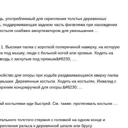
дь, употребляемый для скрепления толстых деревянных
ета, поддерживающая заднюю часть фюзеляжа при нахождении
костыля снабжен амортизатором для уменьшения …
. Высокая палка с короткой поперечиной наверху, на которую
е под мышку, люди с больной ногой или хромые. Ходить на
й гвоздь с загнутым под прямым&#8230; …
ройство для опоры при ходьбе раздваивающаяся кверху палка
мышки. Деревянные костыли. Ходить на костылях. Инвалид с
 верхним концомручкой для опоры.&#8230; …
й костылями иди быстрей. См. также: протягивать костыли …
ального толстого стержня с головкой на одном конце и
крепления рельса к деревянной шпале или брусу