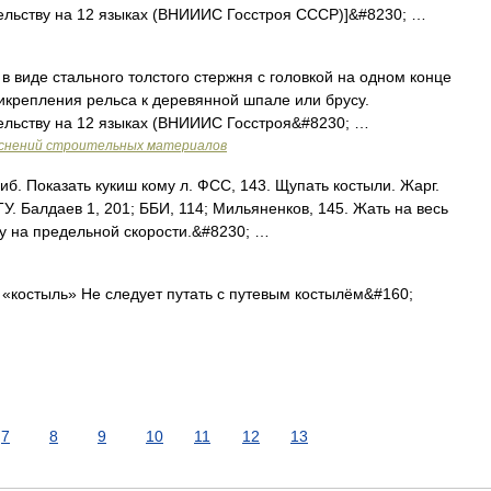
тельству на 12 языках (ВНИИИС Госстроя СССР)]&#8230; …
 виде стального толстого стержня с головкой на одном конце
икрепления рельса к деревянной шпале или брусу.
тельству на 12 языках (ВНИИИС Госстроя&#8230; …
яснений строительных материалов
б. Показать кукиш кому л. ФСС, 143. Щупать костыли. Жарг.
ТУ. Балдаев 1, 201; ББИ, 114; Мильяненков, 145. Жать на весь
ну на предельной скорости.&#8230; …
 «костыль» Не следует путать с путевым костылём&#160;
7
8
9
10
11
12
13