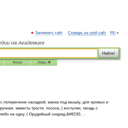
Запомнить сайт
Словарь на свой сайт
RU
едии на Академике
Найти!
Книги
Игры ⚽
 с поперечною насадкой; каюка под мышку, для хромых и
 ручная, заместь трости, посоха; | костылек, гвоздь с
либо на одну. | Орудийный снаряд,&#8230; …