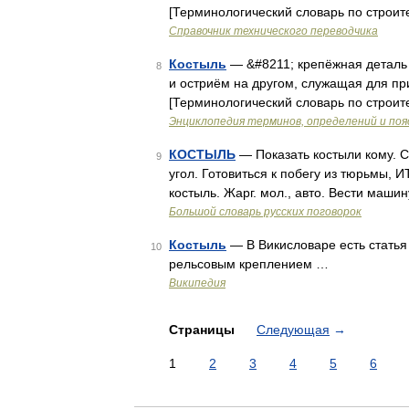
[Терминологический словарь по строи
Справочник технического переводчика
Костыль
— &#8211; крепёжная деталь в
8
и остриём на другом, служащая для пр
[Терминологический словарь по строи
Энциклопедия терминов, определений и по
КОСТЫЛЬ
— Показать костыли кому. Си
9
угол. Готовиться к побегу из тюрьмы, И
костыль. Жарг. мол., авто. Вести маши
Большой словарь русских поговорок
Костыль
— В Викисловаре есть статья
10
рельсовым креплением …
Википедия
Страницы
Следующая
→
1
2
3
4
5
6