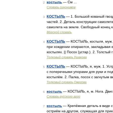
костыль
— См …
2
Словарь синонимов
КОСТЫЛЬ
— 1. Большой кованый гвоз
3
частей. 2. Деталь конструкции самол
самолета на земле. Свободный конец 
Морской словарь
КОСТЫЛЬ
— КОСТЫЛЬ, костыля, муж. 1
4
при хождении опираются, закладывая е
костылях. || Посох (устар.). 2. Толсты
Толковый словарь Ушакова
КОСТЫЛЬ
— КОСТЫЛЬ, я, муж. 1. Уст
5
с поперечными упорами для руки и под
костылём. 2. Палка, посох с загнутым
Толковый словарь Ожегова
костыль
— КОСТЫЛЬ, я, м. Нога. Двига
6
Словарь русского арго
костыль
— Крепёжная деталь в виде ст
7
остриём на другом, служащая для при