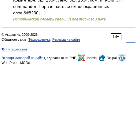
Коминтерн. Уш. 1934. Лекс. Уш. 1934: ком. II. КОМ... II
commander. Первая часть сложносокращенных
слов,&#8230; …
Исторический словарь галлицизмов русского языка
© Академик, 2000-2026
18+
Обратная связь:
Техподдержка
,
Реклама на сайте
👣 Путешествия
Экспорт словарей на сайты
, сделанные на PHP,
Joomla,
Drupal,
WordPress, MODx.