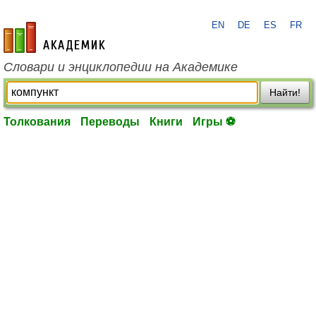
EN
DE
ES
FR
academic.ru
Словари и энциклопедии на Академике
Найти!
Толкования
Переводы
Книги
Игры ⚽