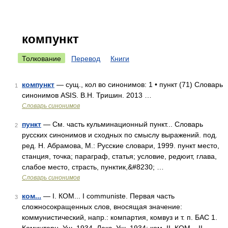
компункт
Толкование
Перевод
Книги
компункт
— сущ., кол во синонимов: 1 • пункт (71) Словарь
1
синонимов ASIS. В.Н. Тришин. 2013 …
Словарь синонимов
пункт
— См. часть кульминационный пункт... Словарь
2
русских синонимов и сходных по смыслу выражений. под.
ред. Н. Абрамова, М.: Русские словари, 1999. пункт место,
станция, точка; параграф, статья; условие, редюит, глава,
слабое место, страсть, пунктик,&#8230; …
Словарь синонимов
ком...
— I. КОМ... I communiste. Первая часть
3
сложносокращенных слов, вносящая значение:
коммунистический, напр.: компартия, комвуз и т. п. БАС 1.