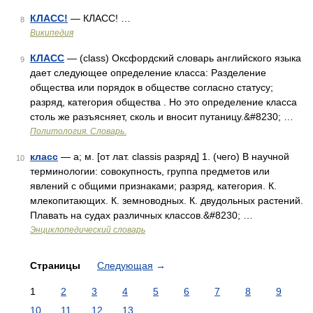
КЛАСС!
— КЛАСС! …
8
Википедия
КЛАСС
— (class) Оксфордский словарь английского языка
9
дает следующее определение класса: Разделение
общества или порядок в обществе согласно статусу;
разряд, категория общества . Но это определение класса
столь же разъясняет, сколь и вносит путаницу.&#8230; …
Политология. Словарь.
класс
— а; м. [от лат. classis разряд] 1. (чего) В научной
10
терминологии: совокупность, группа предметов или
явлений с общими признаками; разряд, категория. К.
млекопитающих. К. земноводных. К. двудольных растений.
Плавать на судах различных классов.&#8230; …
Энциклопедический словарь
Страницы
Следующая
→
1
2
3
4
5
6
7
8
9
10
11
12
13