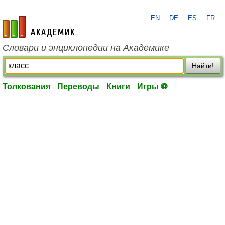
EN
DE
ES
FR
academic.ru
Словари и энциклопедии на Академике
Найти!
Толкования
Переводы
Книги
Игры ⚽