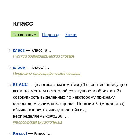
класс
Толкование
Перевод
Книги
класс
— класс, а …
1
Русский орфографический словарь
класс
— класс/ …
2
Морфемно-орфографический словарь
КЛАСС
— (в логике и математике) 1) понятие, присущее
3
всем элементам некоторой совокупности объектов; 2)
совокупность выделенных по некоторому признаку
объектов, мыслимая как целое. Понятие К. (множества)
обычно относят к числу простейших,
неопределяемых&#8230; …
Философская энциклопедия
Класс!
— Класс! …
4