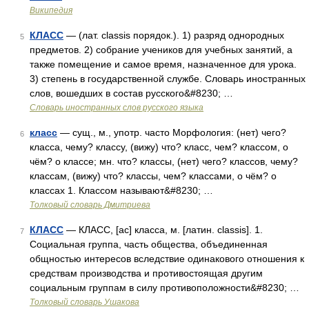
Википедия
КЛАСС
— (лат. classis порядок.). 1) разряд однородных
5
предметов. 2) собрание учеников для учебных занятий, а
также помещение и самое время, назначенное для урока.
3) степень в государственной службе. Словарь иностранных
слов, вошедших в состав русского&#8230; …
Словарь иностранных слов русского языка
класс
— сущ., м., употр. часто Морфология: (нет) чего?
6
класса, чему? классу, (вижу) что? класс, чем? классом, о
чём? о классе; мн. что? классы, (нет) чего? классов, чему?
классам, (вижу) что? классы, чем? классами, о чём? о
классах 1. Классом называют&#8230; …
Толковый словарь Дмитриева
КЛАСС
— КЛАСС, [ас] класса, м. [латин. classis]. 1.
7
Социальная группа, часть общества, объединенная
общностью интересов вследствие одинакового отношения к
средствам производства и противостоящая другим
социальным группам в силу противоположности&#8230; …
Толковый словарь Ушакова