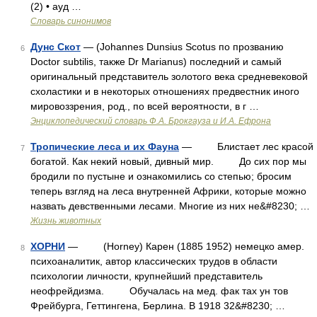
(2) • ауд …
Словарь синонимов
Дунс Скот
— (Johannes Dunsius Scotus по прозванию
6
Doctor subtilis, также Dr Marianus) последний и самый
оригинальный представитель золотого века средневековой
схоластики и в некоторых отношениях предвестник иного
мировоззрения, род., по всей вероятности, в г …
Энциклопедический словарь Ф.А. Брокгауза и И.А. Ефрона
Тропические леса и их Фауна
— Блистает лес красой
7
богатой. Как некий новый, дивный мир. До сих пор мы
бродили по пустыне и ознакомились со степью; бросим
теперь взгляд на леса внутренней Африки, которые можно
назвать девственными лесами. Многие из них не&#8230; …
Жизнь животных
ХОРНИ
— (Horney) Карен (1885 1952) немецко амер.
8
психоаналитик, автор классических трудов в области
психологии личности, крупнейший представитель
неофрейдизма. Обучалась на мед. фак тах ун тов
Фрейбурга, Геттингена, Берлина. В 1918 32&#8230; …