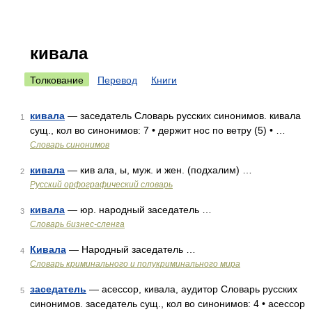
кивала
Толкование
Перевод
Книги
кивала
— заседатель Словарь русских синонимов. кивала
1
сущ., кол во синонимов: 7 • держит нос по ветру (5) • …
Словарь синонимов
кивала
— кив ала, ы, муж. и жен. (подхалим) …
2
Русский орфографический словарь
кивала
— юр. народный заседатель …
3
Словарь бизнес-сленга
Кивала
— Народный заседатель …
4
Словарь криминального и полукриминального мира
заседатель
— асессор, кивала, аудитор Словарь русских
5
синонимов. заседатель сущ., кол во синонимов: 4 • асессор