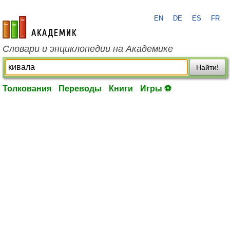
EN
DE
ES
FR
academic.ru
Словари и энциклопедии на Академике
Найти!
Толкования
Переводы
Книги
Игры ⚽