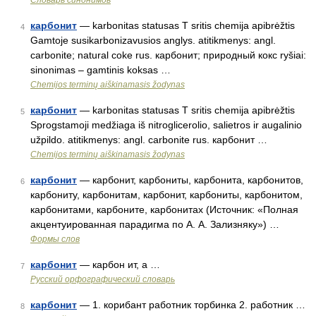
Словарь синонимов
карбонит
— karbonitas statusas T sritis chemija apibrėžtis
4
Gamtoje susikarbonizavusios anglys. atitikmenys: angl.
carbonite; natural coke rus. карбонит; природный кокс ryšiai:
sinonimas – gamtinis koksas …
Chemijos terminų aiškinamasis žodynas
карбонит
— karbonitas statusas T sritis chemija apibrėžtis
5
Sprogstamoji medžiaga iš nitroglicerolio, salietros ir augalinio
užpildo. atitikmenys: angl. carbonite rus. карбонит …
Chemijos terminų aiškinamasis žodynas
карбонит
— карбонит, карбониты, карбонита, карбонитов,
6
карбониту, карбонитам, карбонит, карбониты, карбонитом,
карбонитами, карбоните, карбонитах (Источник: «Полная
акцентуированная парадигма по А. А. Зализняку») …
Формы слов
карбонит
— карбон ит, а …
7
Русский орфографический словарь
карбонит
— 1. корибант работник торбинка 2. работник …
8