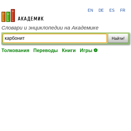
EN
DE
ES
FR
academic.ru
Словари и энциклопедии на Академике
Найти!
Толкования
Переводы
Книги
Игры ⚽