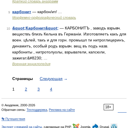
Краткий словарь анаграмм
карбонит
— карбон/ит/ …
9
Морфемно-орфографический словарь
&quot;Карбонит&quot;
— КАРБОНИТЪ , заводъ взрывч.
10
веществъ близъ Кельна въ Германіи. Изготовляетъ какъ для
воен. цѣлей, такъ и для горн. промышл ти нитроглицеринъ,
динамитъ, особый родъ взрывч. вещ въ подъ назв.
карбониты , нитротолуолы, взрыватели, капсюли,
зажигат.&#8230; …
Военная энциклопедия
Страницы
Следующая
→
1
2
3
4
© Академик, 2000-2026
18+
Обратная связь:
Техподдержка
,
Реклама на сайте
👣 Путешествия
Экспорт словарей на сайты
, сделанные на PHP,
Joomla,
Drupal,