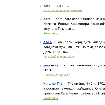
кага́т
— кагат …
3
Русское словесное ударение
Кага
— Кага: Кага село в Белорецком р
4
Исикава, Япония Кага историческая об
сёгуната Токугава …
Википедия
КАГА
— ·об., перм. черд. дитя, младене
5
Ка(а)гачи муж., мн., южн. кигачи, созв
Даль. 1863 1866 …
Толковый словарь Даля
кага
— сущ., кол во синонимов: 2 • дит
6
2013 …
Словарь синонимов
Кага-но Тиё
— Тиё ни (яп. 千代尼; 1701 1
7
известная из женщин хайдзинов. О жизн
провинции Кага (ныне префектура Исик
Википедия