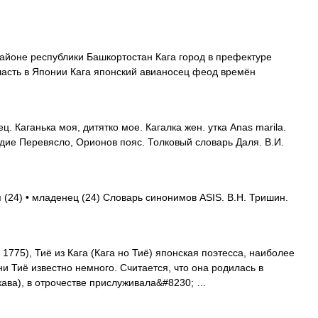
айоне республики Башкортостан Кага город в префектуре
ласть в Японии Кага японский авианосец феод времён
ц. Каганька моя, дитятко мое. Кагалка жен. утка Anas marila.
ездие Перевясло, Орионов пояс. Толковый словарь Даля. В.И.
я (24) • младенец (24) Словарь синонимов ASIS. В.Н. Тришин.
775), Тиё из Кага (Кага но Тиё) японская поэтесса, наиболее
и Тиё известно немного. Считается, что она родилась в
ава), в отрочестве прислуживала&#8230; …