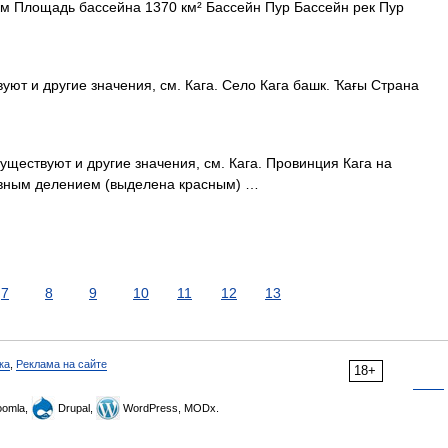
м Площадь бассейна 1370 км² Бассейн Пур Бассейн рек Пур
уют и другие значения, см. Кага. Село Кага башк. Ҡағы Страна
уществуют и другие значения, см. Кага. Провинция Кага на
ивным делением (выделена красным) …
7
8
9
10
11
12
13
ка
,
Реклама на сайте
18+
omla,
Drupal,
WordPress, MODx.