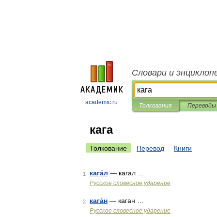
Словари и энциклоп
academic.ru
Толкования
Переводы
кага
Толкование
Перевод
Книги
кага́л
— кагал …
1
Русское словесное ударение
кага́н
— каган …
2
Русское словесное ударение