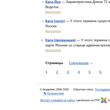
Кага-Яха
— Характеристика Длина 72 к
8
Водоток …
Википедия
Кага (село)
— У этого термина существ
9
Россия …
Википедия
Кага (провинция)
— У этого термина с
10
карте Японии со старым администрат
Википедия
Страницы
Следующая
→
1
2
3
4
5
6
© Академик, 2000-2026
Обратная связь:
Техподдерж
👣 Путешествия
Экспорт словарей на сайты
, сделанные на PHP,
Jo