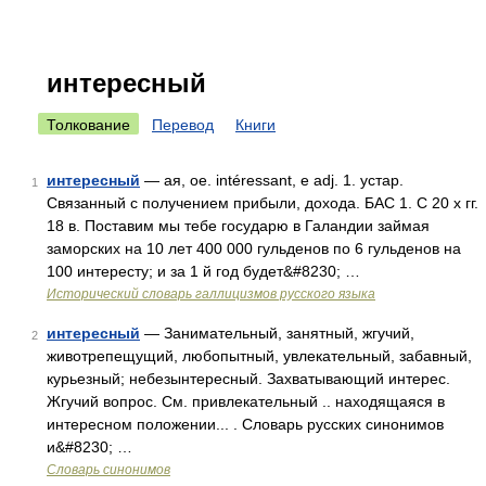
интересный
Толкование
Перевод
Книги
интересный
— ая, ое. intéressant, e adj. 1. устар.
1
Связанный с получением прибыли, дохода. БАС 1. С 20 х гг.
18 в. Поставим мы тебе государю в Галандии займая
заморских на 10 лет 400 000 гульденов по 6 гульденов на
100 интересту; и за 1 й год будет&#8230; …
Исторический словарь галлицизмов русского языка
интересный
— Занимательный, занятный, жгучий,
2
животрепещущий, любопытный, увлекательный, забавный,
курьезный; небезынтересный. Захватывающий интерес.
Жгучий вопрос. См. привлекательный .. находящаяся в
интересном положении... . Словарь русских синонимов
и&#8230; …
Словарь синонимов