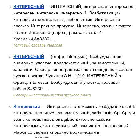
ИНТЕРЕСНЫЙ
— ИНТЕРЕСНЫЙ, интересная, интересное;
3
интересен, интересна, интересно. 1. Возбуждающий
интерес, занимательный, любопытный. Интересный
рассказ. Интересная прогулка. Интересно, что вы скажете
на это. Интересно (нареч.) рассказывать. 2.
Красивый,&#8230; …
Толковый словарь Ушакова
ИНТЕРЕСНЫЙ
— (от фр. interesser). Возбуждающий
4
внимание, участие, привлекательный, занимательный,
забавный. Словарь иностранных слов, вошедших в состав
русского языка. Чудинов А.Н., 1910. ИНТЕРЕСНЫЙ от
франц. interesser. Возбуждающий участие; красивый
собою.&#8230; …
Словарь иностранных слов русского языка
Интересный
— Интересный, кто можетъ возбудить къ себѣ
5
интересъ, нравиться; занимательный, забавный. Ср. Среди
разныхъ пошляковъ онъ дѣйствительно казался
интереснымъ, этотъ серьезный, замѣчательно красивый
Маркъ со своимъ спокойно ироническимъ