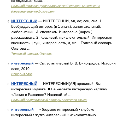
взглядомъ&#8230; …
Большой толково-фразеологический словарь Михельсона
(оригинальная орфография)
ИНТЕРЕСНЫЙ
— ИНТЕРЕСНЫЙ, ая, ое; сен, сна. 1.
6
Возбуждающий интерес (в 1 знач.), занимательный,
любопытный. И. спектакль. Интересно (нареч.)
рассказывать. 2. Красивый, привлекательный. Интересная
внешность. | сущ. интересность, и, жен. Толковый словарь
Ожегова …
Толковый словарь Ожегова
интересный
— См. эстетический В. В. Виноградов. История
7
слов, 2010 …
История слов
ИНТЕРЕСНЫЙ
— ИНТЕРЕСНЫЙ(АЯ) красивый. Вы
8
интересная чудачка. ■ Не желаете интересную картину
«Ленин в Разливе»? Наливайте! …
Большой полутолковый словарь одесского языка
интересный
— • безумно интересный • глубоко
9
интересный • жутко интересный • исключительно