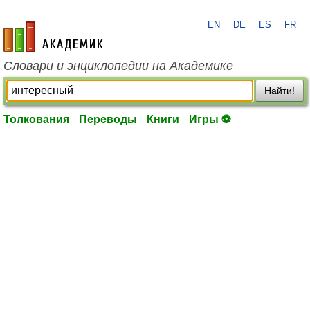
EN
DE
ES
FR
academic.ru
Словари и энциклопедии на Академике
Найти!
Толкования
Переводы
Книги
Игры ⚽