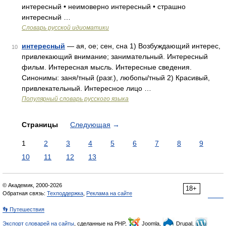
интересный • неимоверно интересный • страшно
интересный …
Словарь русской идиоматики
интересный
— ая, ое; сен, сна 1) Возбуждающий интерес,
10
привлекающий внимание; занимательный. Интересный
фильм. Интересная мысль. Интересные сведения.
Синонимы: заня/тный (разг.), любопы/тный 2) Красивый,
привлекательный. Интересное лицо …
Популярный словарь русского языка
Страницы
Следующая
→
1
2
3
4
5
6
7
8
9
10
11
12
13
© Академик, 2000-2026
18+
Обратная связь:
Техподдержка
,
Реклама на сайте
👣 Путешествия
Экспорт словарей на сайты
, сделанные на PHP,
Joomla,
Drupal,