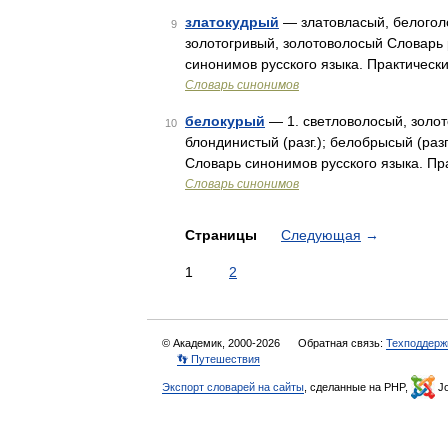
златокудрый
— златовласый, белоголо
9
золотогривый, золотоволосый Словарь 
синонимов русского языка. Практически
Словарь синонимов
белокурый
— 1. светловолосый, золот
10
блондинистый (разг.); белобрысый (разг
Словарь синонимов русского языка. Пр
Словарь синонимов
Страницы
Следующая
→
1
2
© Академик, 2000-2026
Обратная связь:
Техподдерж
👣 Путешествия
Экспорт словарей на сайты
, сделанные на PHP,
Jo