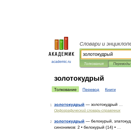
Словари и энциклоп
academic.ru
Толкования
Переводы
золотокудрый
Толкование
Перевод
Книги
золотокудрый
— золотокудрый …
1
Орфографический словарь-справочник
золотокудрый
— белокурый, златокудр
2
синонимов: 2 • белокурый (14) • …