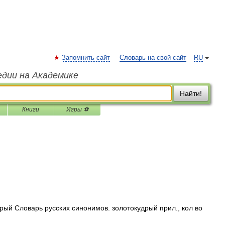
Запомнить сайт
Словарь на свой сайт
RU
едии на Академике
Найти!
Книги
Игры ⚽
ый Словарь русских синонимов. золотокудрый прил., кол во