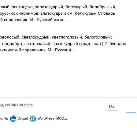
вый, златогузка, золотокудрый, белокурый, белобрысый,
русских синонимов. златокудрый см. белокурый Словарь
й справочник. М.: Русский язык …
оволосый, светлокудрый, светлоголовый, белоголовый;
. неодобр.); златовласый, златокудрый (трад. поэт.) 2. блондин
актический справочник. М.: Русский …
ка
,
Реклама на сайте
18+
omla,
Drupal,
WordPress, MODx.