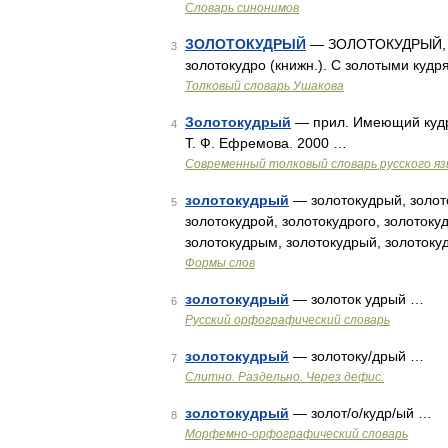
Словарь синонимов
ЗОЛОТОКУДРЫЙ
— ЗОЛОТОКУДРЫЙ, зол
3
золотокудро (книжн.). С золотыми кудр
Толковый словарь Ушакова
Золотокудрый
— прил. Имеющий кудри
4
Т. Ф. Ефремова. 2000 …
Современный толковый словарь русского я
золотокудрый
— золотокудрый, золото
5
золотокудрой, золотокудрого, золотоку
золотокудрым, золотокудрый, золотоку
Формы слов
золотокудрый
— золоток удрый …
6
Русский орфографический словарь
золотокудрый
— золотоку/дрый …
7
Слитно. Раздельно. Через дефис.
золотокудрый
— золот/о/кудр/ый …
8
Морфемно-орфографический словарь