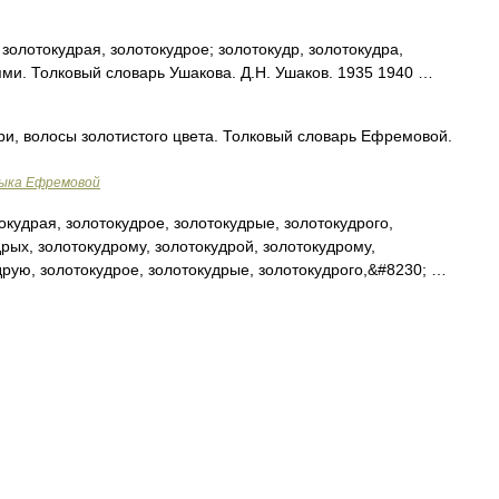
отокудрая, золотокудрое; золотокудр, золотокудра,
ями. Толковый словарь Ушакова. Д.Н. Ушаков. 1935 1940 …
, волосы золотистого цвета. Толковый словарь Ефремовой.
зыка Ефремовой
кудрая, золотокудрое, золотокудрые, золотокудрого,
дрых, золотокудрому, золотокудрой, золотокудрому,
друю, золотокудрое, золотокудрые, золотокудрого,&#8230; …