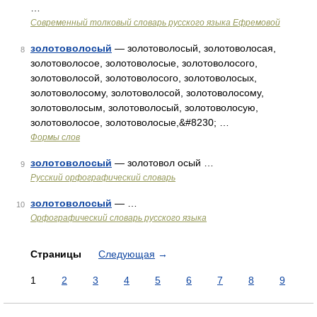
…
Современный толковый словарь русского языка Ефремовой
золотоволосый
— золотоволосый, золотоволосая,
8
золотоволосое, золотоволосые, золотоволосого,
золотоволосой, золотоволосого, золотоволосых,
золотоволосому, золотоволосой, золотоволосому,
золотоволосым, золотоволосый, золотоволосую,
золотоволосое, золотоволосые,&#8230; …
Формы слов
золотоволосый
— золотовол осый …
9
Русский орфографический словарь
золотоволосый
— …
10
Орфографический словарь русского языка
Страницы
Следующая
→
1
2
3
4
5
6
7
8
9