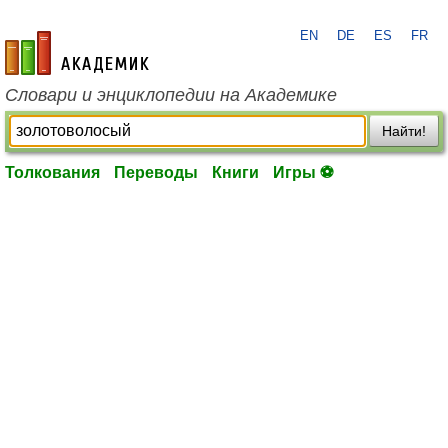
EN
DE
ES
FR
academic.ru
Словари и энциклопедии на Академике
Найти!
Толкования
Переводы
Книги
Игры ⚽