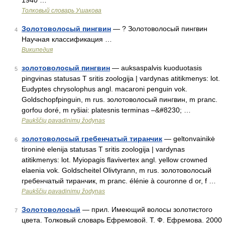
1940 …
Толковый словарь Ушакова
Золотоволосый пингвин
— ? Золотоволосый пингвин
4
Научная классификация …
Википедия
золотоволосый пингвин
— auksaspalvis kuoduotasis
5
pingvinas statusas T sritis zoologija | vardynas atitikmenys: lot.
Eudyptes chrysolophus angl. macaroni penguin vok.
Goldschopfpinguin, m rus. золотоволосый пингвин, m pranc.
gorfou doré, m ryšiai: platesnis terminas –&#8230; …
Paukščių pavadinimų žodynas
золотоволосый гребенчатый тиранчик
— geltonvainikė
6
tironinė elenija statusas T sritis zoologija | vardynas
atitikmenys: lot. Myiopagis flavivertex angl. yellow crowned
elaenia vok. Goldscheitel Olivtyrann, m rus. золотоволосый
гребенчатый тиранчик, m pranc. élénie à couronne d or, f …
Paukščių pavadinimų žodynas
Золотоволосый
— прил. Имеющий волосы золотистого
7
цвета. Толковый словарь Ефремовой. Т. Ф. Ефремова. 2000