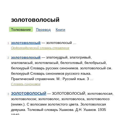
золотоволосый
Толкование
Перевод
Книги
золотоволосый
— золотоволосый …
1
Орфографический словарь-справочник
золотоволосый
— златокудрый, златогривый,
2
златовласый, золотовласый, белоголовый, белобрысый,
белокурый Словарь русских синонимов. золотоволосый см.
белокурый Словарь синонимов русского языка.
Практический справочник. М.: Русский язык. З …
Словарь синонимов
ЗОЛОТОВОЛОСЫЙ
— ЗОЛОТОВОЛОСЫЙ, золотоволосая,
3
золотоволосое; золотоволос, золотоволоса, золотоволосо
(книжн.). С волосами золотистого цвета. Золотоволосая
девушка. Толковый словарь Ушакова. Д.Н. Ушаков. 1935