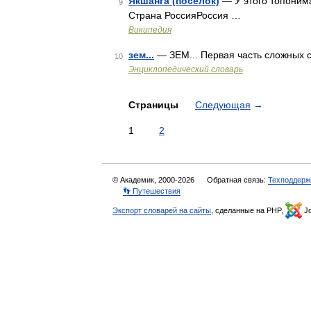
Якшанга (посёлок)
— У этого топонима
9
Страна РоссияРоссия …
Википедия
зем...
— ЗЕМ... Первая часть сложных с
10
Энциклопедический словарь
Страницы
Следующая
→
1
2
© Академик, 2000-2026
Обратная связь:
Техподдерж
👣 Путешествия
Экспорт словарей на сайты
, сделанные на PHP,
Jo