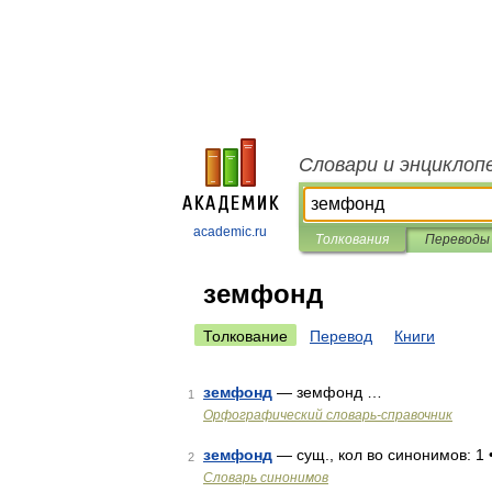
Словари и энциклоп
academic.ru
Толкования
Переводы
земфонд
Толкование
Перевод
Книги
земфонд
— земфонд …
1
Орфографический словарь-справочник
земфонд
— сущ., кол во синонимов: 1 
2
Словарь синонимов