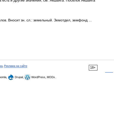
 есть и другие значения, см. Якшанга. Посёлок Якшанга
лов. Вносит зн. сл.: земельный. Земотдел, земфонд …
ка
,
Реклама на сайте
18+
omla,
Drupal,
WordPress, MODx.