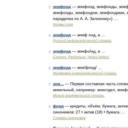
земфонд
— земфонд, земфонды, земф
3
земфонды, земфондом, земфондами, з
парадигма по А. А. Зализняку») …
Формы слов
земфонд
— земф онд, а …
4
Русский орфографический словарь
земфонд
— земфо/нд, а …
5
Слитно. Раздельно. Через дефис.
земфонд
— зем/фонд/ …
6
Морфемно-орфографический словарь
зем…
— Первая составная часть сложн
7
земельный, например: земотдел, зем
Малый академический словарь
фонд
— кредиты, объём; бумага, актив,
8
синонимов: 27 • актив (18) • бумага …
Словарь синонимов