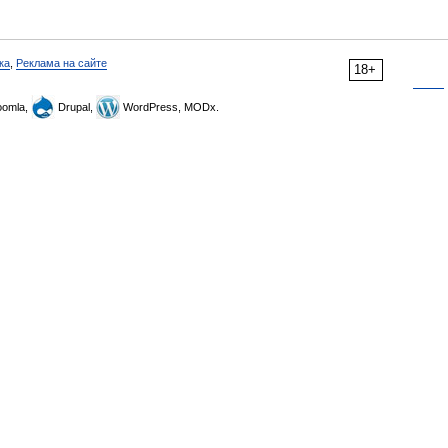
ка
,
Реклама на сайте
18+
omla,
Drupal,
WordPress, MODx.