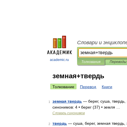
Словари и энциклоп
academic.ru
Толкования
Переводы
земная+твердь
Толкование
Перевод
Книги
земная твердь
— берег, суша, твердь,
1
синонимов: 4 • берег (37) • земля …
Словарь синонимов
твердь
— суша, берег, земная твердь,
2