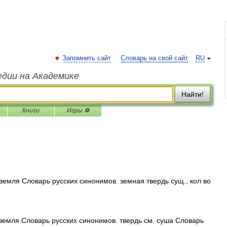
Запомнить сайт
Словарь на свой сайт
RU
едии на Академике
Найти!
Книги
Игры ⚽
 земля Словарь русских синонимов. земная твердь сущ., кол во
 земля Словарь русских синонимов. твердь см. суша Словарь