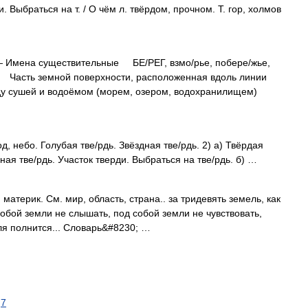
. Выбраться на т. / О чём л. твёрдом, прочном. Т. гор, холмов
 Имена существительные БЕ/РЕГ, взмо/рье, побере/жье,
ег. Часть земной поверхности, расположенная вдоль линии
жду сушей и водоёмом (морем, озером, водохранилищем)
д, небо. Голубая тве/рдь. Звёздная тве/рдь. 2) а) Твёрдая
ая тве/рдь. Участок тверди. Выбраться на тве/рдь. б) …
 материк. См. мир, область, страна.. за тридевять земель, как
 собой земли не слышать, под собой земли не чувствовать,
ля полнится... Словарь&#8230; …
7