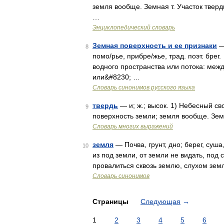
земля вообще. Земная т. Участок тверди
…
Энциклопедический словарь
Земная поверхность и ее признаки
—
8
помо/рье, прибре/жье, трад. поэт. бр
водного пространства или потока: ме
или&#8230; …
Словарь синонимов русского языка
твердь
— и; ж.; высок. 1) Небесный сво
9
поверхность земли; земля вообще. Земн
Словарь многих выражений
земля
— Почва, грунт, дно; берег, суша,
10
из под земли, от земли не видать, под
провалиться сквозь землю, слухом зем
Словарь синонимов
Страницы
Следующая
→
1
2
3
4
5
6