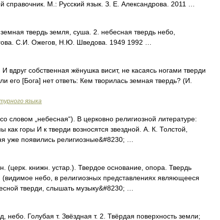
й справочник. М.: Русский язык. З. Е. Александрова. 2011 …
 земная твердь земля, суша. 2. небесная твердь небо,
ова. С.И. Ожегов, Н.Ю. Шведова. 1949 1992 …
 И вдруг собственная жёнушка висит, не касаясь ногами тверди
ли его [Бога] нет ответь: Кем творилась земная твердь? (И.
турного языка
 со словом „небесная“). В церковно религиозной литературе:
 как горы И к тверди возносятся звездной. А. К. Толстой,
ня уже появились религиозные&#8230; …
. (церк. книжн. устар.). Твердое основание, опора. Твердь
я (видимое небо, в религиозных представлениях являющееся
бесной тверди, слышать музыку&#8230; …
, небо. Голубая т. Звёздная т. 2. Твёрдая поверхность земли;