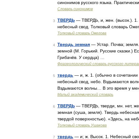
синонимов русского языка. Практически
Словарь синонимов
ТВЕРДЬ
— ТВЕРДЬ, и, жен. (высок.). 1.
3
небесный свод. Толковый словарь Ожег
Толковый словарь Ожегова
Твердь земная
— Устар. Почва; земля.
4
земной (М. Горький. Русские сказки.) Ес
Грибачёв. У сердца) …
Фразеологический словарь русского литера
твердь
— и, ж. 1. (обычно в сочетании
5
небесный свод, небо. Вздымаются волны
Вздымаются волны… В это время у ме
Малый академический словарь
ТВЕРДЬ
— ТВЕРДЬ, тверди, мн. нет, жен
6
земная (суша, земля). Твердь небесна
твердой поверхностью). «Здесь, на не
Толковый словарь Ушакова
твердь
— и; ж. Высок. 1. Небесный свод
7