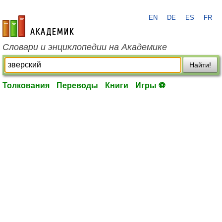
EN
DE
ES
FR
academic.ru
Словари и энциклопедии на Академике
Найти!
Толкования
Переводы
Книги
Игры ⚽