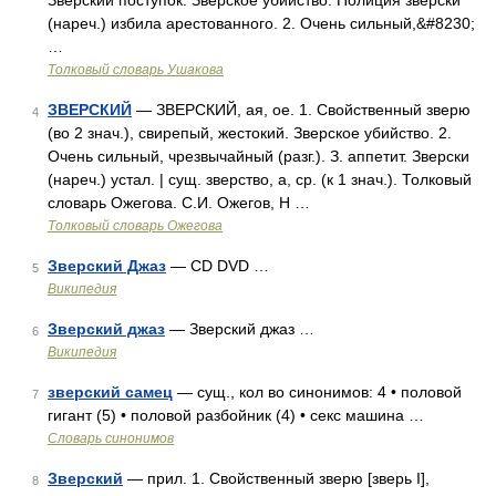
Зверский поступок. Зверское убийство. Полиция зверски
(нареч.) избила арестованного. 2. Очень сильный,&#8230;
…
Толковый словарь Ушакова
ЗВЕРСКИЙ
— ЗВЕРСКИЙ, ая, ое. 1. Свойственный зверю
4
(во 2 знач.), свирепый, жестокий. Зверское убийство. 2.
Очень сильный, чрезвычайный (разг.). З. аппетит. Зверски
(нареч.) устал. | сущ. зверство, а, ср. (к 1 знач.). Толковый
словарь Ожегова. С.И. Ожегов, Н …
Толковый словарь Ожегова
Зверский Джаз
— CD DVD …
5
Википедия
Зверский джаз
— Зверский джаз …
6
Википедия
зверский самец
— сущ., кол во синонимов: 4 • половой
7
гигант (5) • половой разбойник (4) • секс машина …
Словарь синонимов
Зверский
— прил. 1. Свойственный зверю [зверь I],
8