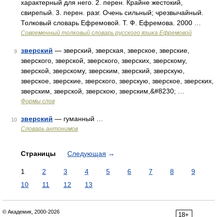
характерный для него. 2. перен. Крайне жестокий,
свирепый. 3. перен. разг. Очень сильный; чрезвычайный.
Толковый словарь Ефремовой. Т. Ф. Ефремова. 2000 …
Современный толковый словарь русского языка Ефремовой
зверский
— зверский, зверская, зверское, зверские,
9
зверского, зверской, зверского, зверских, зверскому,
зверской, зверскому, зверским, зверский, зверскую,
зверское, зверские, зверского, зверскую, зверское, зверских,
зверским, зверской, зверскою, зверским,&#8230; …
Формы слов
зверский
— гуманный …
10
Словарь антонимов
Страницы
Следующая
→
1
2
3
4
5
6
7
8
9
10
11
12
13
© Академик, 2000-2026
18+