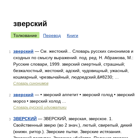
зверский
Толкование
Перевод
Книги
зверский
— См. жестокий... Словарь русских синонимов и
1
сходных по смыслу выражений. под. ред. Н. Абрамова, М.:
Русские словари, 1999. зверский смертный, страшный;
безжалостный, жестокий; адский, чудовищный, ужасный,
кошмарный, чрезвычайный, людоедский,&#8230; …
Словарь синонимов
зверский
— • зверский аппетит • зверский голод • зверский
2
мороз • зверский холод …
Словарь русской идиоматики
ЗВЕРСКИЙ
— ЗВЕРСКИЙ, зверская, зверское. 1.
3
Свойственный зверю (во 2 знач.), лютый, свирепый, дикий
(книжн. ритор.). Зверские пытки. Зверские истязания.