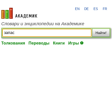
EN
DE
ES
FR
academic.ru
Словари и энциклопедии на Академике
Найти!
Толкования
Переводы
Книги
Игры ⚽