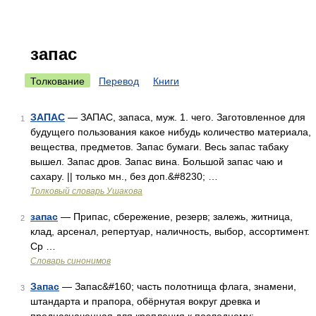
запас
Толкование
Перевод
Книги
ЗАПАС
— ЗАПАС, запаса, муж. 1. чего. Заготовленное для
1
будущего пользования какое нибудь количество материала,
вещества, предметов. Запас бумаги. Весь запас табаку
вышел. Запас дров. Запас вина. Большой запас чаю и
сахару. || только мн., без доп.&#8230; …
Толковый словарь Ушакова
запас
— Припас, сбережение, резерв; залежь, житница,
2
клад, арсенал, репертуар, наличность, выбор, ассортимент.
Ср …
Словарь синонимов
Запас
— Запас&#160; часть полотнища флага, знамени,
3
штандарта и прапора, обёрнутая вокруг древка и