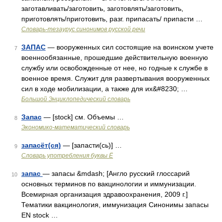
заготавливать/заготовить, заготовлять/заготовить,
приготовлять/приготовить, разг. припасать/ припасти …
Словарь-тезаурус синонимов русской речи
ЗАПАС
— вооруженных сил состоящие на воинском учете
7
военнообязанные, прошедшие действительную военную
службу или освобожденные от нее, но годные к службе в
военное время. Служит для развертывания вооруженных
сил в ходе мобилизации, а также для их&#8230; …
Большой Энциклопедический словарь
Запас
— [stock] см. Объемы …
8
Экономико-математический словарь
запасёт(ся)
— [запасти(сь)] …
9
Словарь употребления буквы Ё
запас
— запасы &mdash; [Англо русский глоссарий
10
основных терминов по вакцинологии и иммунизации.
Всемирная организация здравоохранения, 2009 г.]
Тематики вакцинология, иммунизация Синонимы запасы
EN stock …