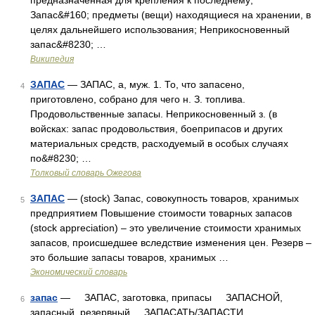
предназначенная для крепления к последнему;
Запас&#160; предметы (вещи) находящиеся на хранении, в
целях дальнейшего использования; Неприкосновенный
запас&#8230; …
Википедия
ЗАПАС
— ЗАПАС, а, муж. 1. То, что запасено,
4
приготовлено, собрано для чего н. З. топлива.
Продовольственные запасы. Неприкосновенный з. (в
войсках: запас продовольствия, боеприпасов и других
материальных средств, расходуемый в особых случаях
по&#8230; …
Толковый словарь Ожегова
ЗАПАС
— (stock) Запас, совокупность товаров, хранимых
5
предприятием Повышение стоимости товарных запасов
(stock appreciation) – это увеличение стоимости хранимых
запасов, происшедшее вследствие изменения цен. Резерв –
это большие запасы товаров, хранимых …
Экономический словарь
запас
— ЗАПАС, заготовка, припасы ЗАПАСНОЙ,
6
запасный, резервный ЗАПАСАТЬ/ЗАПАСТИ,