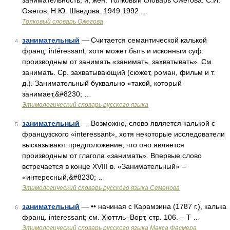
занимательность, и, жен. Толковый словарь Ожегова. С.И.
Ожегов, Н.Ю. Шведова. 1949 1992 …
Толковый словарь Ожегова
занимательный
— Считается семантической калькой
4
франц. intéressant, хотя может быть и исконным суф.
производным от занимать «занимать, захватывать». См.
занимать. Ср. захватывающий (сюжет, роман, фильм и т.
д.). Занимательный буквально «такой, который
занимает,&#8230; …
Этимологический словарь русского языка
занимательный
— Возможно, слово является калькой с
5
французского «interessant», хотя некоторые исследователи
высказывают предположение, что оно является
производным от глагола «занимать». Впервые слово
встречается в конце XVIII в. «Занимательный» –
«интересный,&#8230; …
Этимологический словарь русского языка Семенова
занимательный
— •• начиная с Карамзина (1787 г.), калька
6
франц. interessant; см. Хюттль–Ворт, стр. 106. – Т …
Этимологический словарь русского языка Макса Фасмера