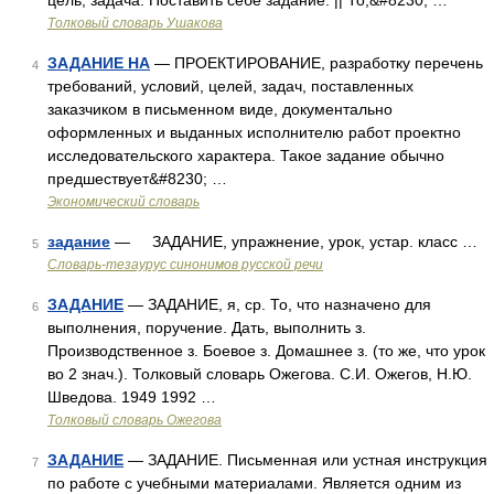
цель, задача. Поставить себе задание. || То,&#8230; …
Толковый словарь Ушакова
ЗАДАНИЕ НА
— ПРОЕКТИРОВАНИЕ, разработку перечень
4
требований, условий, целей, задач, поставленных
заказчиком в письменном виде, документально
оформленных и выданных исполнителю работ проектно
исследовательского характера. Такое задание обычно
предшествует&#8230; …
Экономический словарь
задание
— ЗАДАНИЕ, упражнение, урок, устар. класс …
5
Словарь-тезаурус синонимов русской речи
ЗАДАНИЕ
— ЗАДАНИЕ, я, ср. То, что назначено для
6
выполнения, поручение. Дать, выполнить з.
Производственное з. Боевое з. Домашнее з. (то же, что урок
во 2 знач.). Толковый словарь Ожегова. С.И. Ожегов, Н.Ю.
Шведова. 1949 1992 …
Толковый словарь Ожегова
ЗАДАНИЕ
— ЗАДАНИЕ. Письменная или устная инструкция
7
по работе с учебными материалами. Является одним из