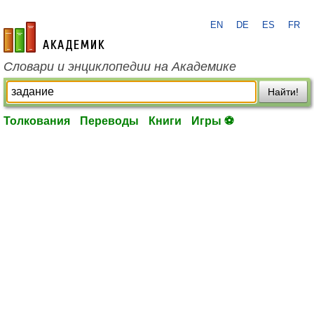
EN
DE
ES
FR
academic.ru
Словари и энциклопедии на Академике
Найти!
Толкования
Переводы
Книги
Игры ⚽