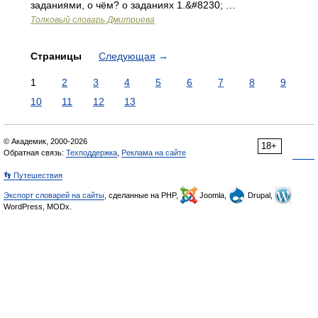
заданиями, о чём? о заданиях 1.&#8230; …
Толковый словарь Дмитриева
Страницы
Следующая
→
1
2
3
4
5
6
7
8
9
10
11
12
13
© Академик, 2000-2026
18+
Обратная связь:
Техподдержка
,
Реклама на сайте
👣 Путешествия
Экспорт словарей на сайты
, сделанные на PHP,
Joomla,
Drupal,
WordPress, MODx.