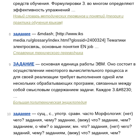
средств обучения. Формулировки З. во многом определяют
эффективность упражнений …
Новый словарь методических терминов и понятий (теория и
практика обучения языкам)
задание
— &mdash; [http://www.iks
8
media.ru/glossary/index.html?glossid=2400324] Тематики
электросвязь, основные понятия EN job …
Справочник технического переводчика
ЗАДАНИЕ
— основная единица работы ЭВМ. Оно состоит в
9
осуществлении некоторого вычислительного процесса и
для своей реализации требует выполнения одной или
нескольких обрабатывающих программ, связанных между
собой смысловым содержанием задачи. Каждое З.&#8230;
…
Большая политехническая энциклопедия
задание
— сущ., с., употр. сравн. часто Морфология: (нет)
10
чего? задания, чему? заданию, (вижу) что? задание, чем?
заданием, о чём? о задании; мн. что? задания, (нет) чего?
заданий, чему? заданиям, (вижу) что? задания, чем?