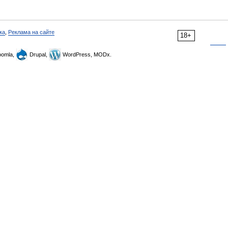
ка
,
Реклама на сайте
18+
omla,
Drupal,
WordPress, MODx.