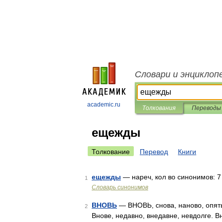
Словари и энциклоп
academic.ru
Толкования
Переводы
ещежды
Толкование
Перевод
Книги
ещежды
— нареч, кол во синонимов: 7 •
1
Словарь синонимов
ВНОВЬ
— ВНОВЬ, снова, наново, опять
2
Внове, недавно, внедавне, невдолге. В