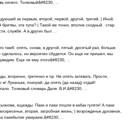
овь ничего. Толковый&#8230; …
уюший за первым, второй; первой, другой, третий. | Иной,
й бритвы, эта тупа? | Такой же точно, вполне сходный. ·стар.
ти, службе. А в других был …
о тамб. опять, снова; в другой, пятый, десятый раз; больше.
е сделалось, но вероятио сбудется. Он еще не пришел, мы
е увидим. Еще ли ему этого&#8230; …
ы, вторично, третично и пр. Не опять затевать. Прости,
 ж! Луканька, поиграй, да опять (да назад) отдай!
опало. Толковый словарь Даля. В.И.&#8230; …
сызнова, ещежды. Паки и паки пошли в кабак гуляти! А паки
воскресенье, вторая, загробная жизнь; | возрожденье духовное,
 на пакибытие умираем.&#8230; …