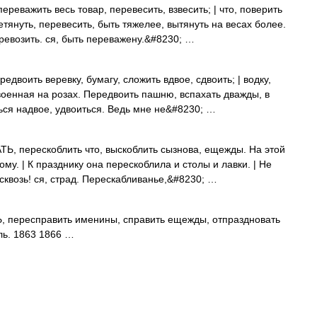
важить весь товар, перевесить, взвесить; | что, поверить
ретянуть, перевесить, быть тяжелее, вытянуть на весах более.
ревозить. ся, быть переважену.&#8230; …
едвоить веревку, бумагу, сложить вдвое, сдвоить; | водку,
военная на розах. Передвоить пашню, вспахать дважды, в
иться надвое, удвоиться. Ведь мне не&#8230; …
 перескоблить что, выскоблить сызнова, ещежды. На этой
му. | К празднику она перескоблила и столы и лавки. | Не
сквозь! ся, страд. Перескабливанье,&#8230; …
пересправить именины, справить ещежды, отпраздновать
ль. 1863 1866 …