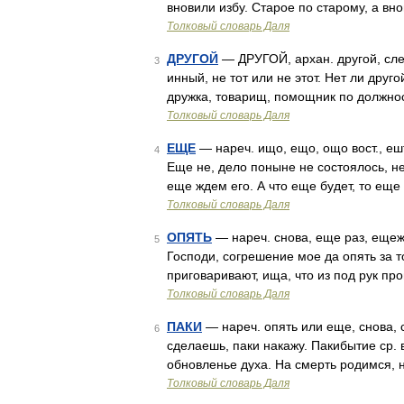
вновили избу. Старое по старому, а вн
Толковый словарь Даля
ДРУГОЙ
— ДРУГОЙ, архан. другой, след
3
инный, не тот или не этот. Нет ли друго
дружка, товарищ, помощник по должнос
Толковый словарь Даля
ЕЩЕ
— нареч. ищо, ещо, ощо вост., ешт
4
Еще не, дело поныне не состоялось, н
еще ждем его. А что еще будет, то ещ
Толковый словарь Даля
ОПЯТЬ
— нареч. снова, еще раз, ещежд
5
Господи, согрешение мое да опять за то
приговаривают, ища, что из под рук пр
Толковый словарь Даля
ПАКИ
— нареч. опять или еще, снова, 
6
сделаешь, паки накажу. Пакибытие ср. 
обновленье духа. На смерть родимся,
Толковый словарь Даля