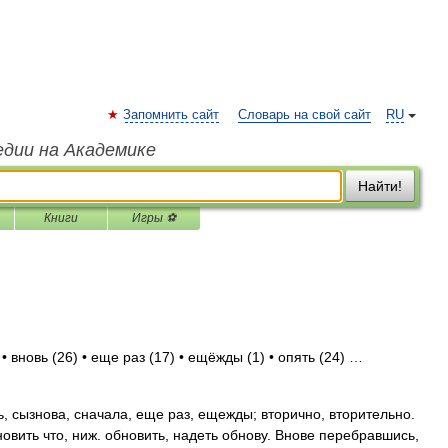
Запомнить сайт
Словарь на свой сайт
RU
едии на Академике
Найти!
Книги
Игры ⚽
 вновь (26) • еще раз (17) • ещёжды (1) • опять (24) …
, сызнова, сначала, еще раз, ещежды; вторично, вторительно.
новить что, ниж. обновить, надеть обнову. Внове перебравшись,