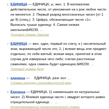
ЕДИНИЦА
— ЕДИНИЦА, ы, жен. 1. В математике:
6
действительное число, от умножения на к рое любое число
не меняется. 2. Первый разряд многозначных чисел (от 1
до 9) (спец.). 3. Цифра, обозначающая число «1».
Выписать тушью единицу. 4. Самая низкая
школьная&#8230; …
Толковый словарь Ожегова
ЕДИНИЦА
— жен. один, первый по счету, и | числительный
7
знак, выражающий число это, 1; | всякая вещь или предмет
отдельно, по себе взятый; всякая мера, принятая в этом
случае для измеренья чего либо; считая расстоянье
саженями, одна сажень будет единицею;&#8230; …
Толковый словарь Даля
единица
— ЕДИНИЦА, разг. кол …
8
Словарь-тезаурус синонимов русской речи
Единица
— ЕДИНИЦА, 1) наименьшее из натуральных
9
чисел. 2) Мнимая единица число i, квадрат которого равен
отрицательной единице: . …
Иллюстрированный энциклопедический словарь