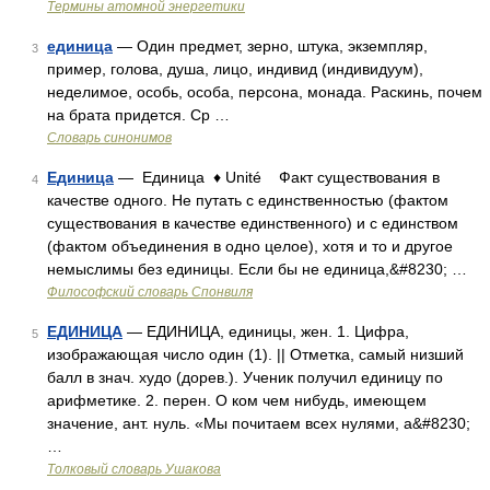
Термины атомной энергетики
единица
— Один предмет, зерно, штука, экземпляр,
3
пример, голова, душа, лицо, индивид (индивидуум),
неделимое, особь, особа, персона, монада. Раскинь, почем
на брата придется. Ср …
Словарь синонимов
Единица
— Единица ♦ Unité Факт существования в
4
качестве одного. Не путать с единственностью (фактом
существования в качестве единственного) и c единством
(фактом объединения в одно целое), хотя и то и другое
немыслимы без единицы. Если бы не единица,&#8230; …
Философский словарь Спонвиля
ЕДИНИЦА
— ЕДИНИЦА, единицы, жен. 1. Цифра,
5
изображающая число один (1). || Отметка, самый низший
балл в знач. худо (дорев.). Ученик получил единицу по
арифметике. 2. перен. О ком чем нибудь, имеющем
значение, ант. нуль. «Мы почитаем всех нулями, а&#8230;
…
Толковый словарь Ушакова