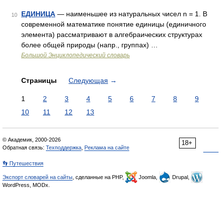
ЕДИНИЦА
— наименьшее из натуральных чисел n = 1. В
10
современной математике понятие единицы (единичного
элемента) рассматривают в алгебраических структурах
более общей природы (напр., группах) …
Большой Энциклопедический словарь
Страницы
Следующая
→
1
2
3
4
5
6
7
8
9
10
11
12
13
© Академик, 2000-2026
18+
Обратная связь:
Техподдержка
,
Реклама на сайте
👣 Путешествия
Экспорт словарей на сайты
, сделанные на PHP,
Joomla,
Drupal,
WordPress, MODx.