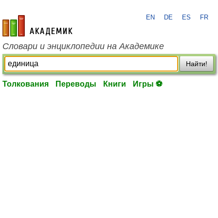
EN
DE
ES
FR
academic.ru
Словари и энциклопедии на Академике
Найти!
Толкования
Переводы
Книги
Игры ⚽