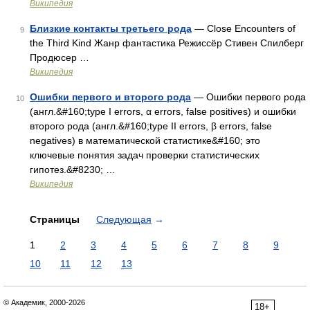
Википедия
Близкие контакты третьего рода
— Close Encounters of
9
the Third Kind Жанр фантастика Режиссёр Стивен Спилберг
Продюсер …
Википедия
Ошибки первого и второго рода
— Ошибки первого рода
10
(англ.&#160;type I errors, α errors, false positives) и ошибки
второго рода (англ.&#160;type II errors, β errors, false
negatives) в математической статистике&#160; это
ключевые понятия задач проверки статистических
гипотез.&#8230; …
Википедия
Страницы
Следующая
→
1
2
3
4
5
6
7
8
9
10
11
12
13
© Академик, 2000-2026
18+