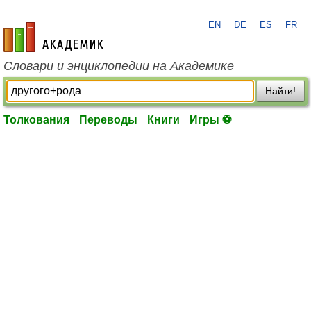
EN
DE
ES
FR
academic.ru
Словари и энциклопедии на Академике
Найти!
Толкования
Переводы
Книги
Игры ⚽