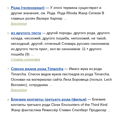
Рода (телесериал)
— У этого термина существуют и
5
другие значения, см. Рода. Рода Rhoda Жанр Ситком В
главных ролях Валери Харпер …
Википедия
из другого теста
— другой породы, другого рода, другого
6
склада, несхожий, другого пошиба, непохожий, не такой,
несходный, другой, отличный Словарь русских синонимов.
из другого теста прил., кол во синонимов: 11 • другого
пошиба (9) …
Словарь синонимов
Список видов рода Timarcha
— Имаго жука из рода
7
Timarcha. Список видов жуков листоедов из рода Timarcha.
Основан на материалах сайта Леха Боровеца (польск. Lech
Borowiec), сотрудника …
Википедия
Близкие контакты третьего рода (фильм)
— Близкие
8
контакты третьего рода Close Encounters of the Third Kind
Жанр фантастика Режиссёр Стивен Спилберг Продюсер …