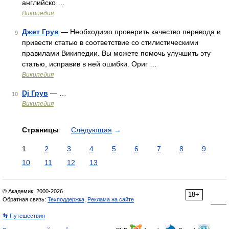
английско …
Википедия
Джет Грув
— Необходимо проверить качество перевода и
9
привести статью в соответствие со стилистическими
правилами Википедии. Вы можете помочь улучшить эту
статью, исправив в ней ошибки. Ориг …
Википедия
Dj Грув
— …
10
Википедия
Страницы
Следующая
→
1
2
3
4
5
6
7
8
9
10
11
12
13
© Академик, 2000-2026
18+
Обратная связь:
Техподдержка
,
Реклама на сайте
👣 Путешествия