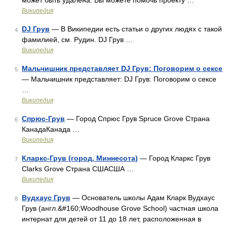
может быть удалена. Вы можете помочь проекту …
Википедия
DJ Грув
— В Википедии есть статьи о других людях с такой
4
фамилией, см. Рудин. DJ Грув …
Википедия
Мальчишник представляет DJ Грув: Поговорим о сексе
5
— Мальчишник представляет: DJ Грув: Поговорим о сексе
…
Википедия
Спрюс-Грув
— Город Спрюс Грув Spruce Grove Страна
6
КанадаКанада …
Википедия
Кларкс-Грув (город, Миннесота)
— Город Кларкс Грув
7
Clarks Grove Страна СШАСША …
Википедия
Вудхаус Грув
— Основатель школы Адам Кларк Вудхаус
8
Грув (англ.&#160;Woodhouse Grove School) частная школа
интернат для детей от 11 до 18 лет, расположенная в