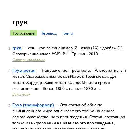
грув
Толкование
Перевод
Книги
грув
— сущ., кол во синонимов: 2 • джаз (16) • долбяж (1)
1
Словарь синонимов ASIS. В.Н. Тришин. 2013 …
Словарь синонимов
Грув-метал
— Направление: Треш метал, Альтернативный
2
метал, Экстремальный метал Истоки: Трэш метал, Дэт
метал, Хардкор, Хэви метал, Сладж Место и время
возникновения: Конец 1980 х начало 1990 х …
Википедия
Грув (трансформер)
— Эта статья об объекте
3
вымышленного мира описывает его только на основе
самого художественного произведения. Статья, состоящая
только из информации на базе самого произведения,