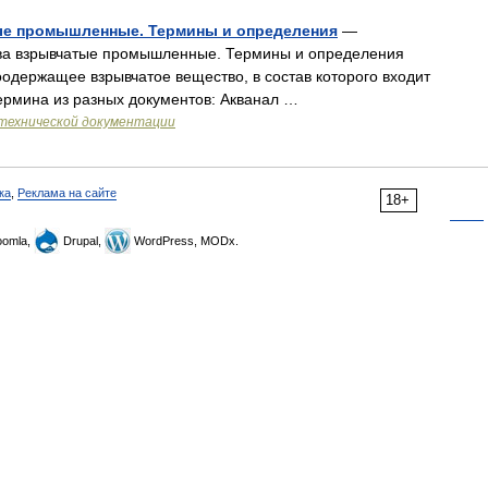
ые промышленные. Термины и определения
—
ва взрывчатые промышленные. Термины и определения
оодержащее взрывчатое вещество, в состав которого входит
рмина из разных документов: Акванал …
технической документации
ка
,
Реклама на сайте
18+
omla,
Drupal,
WordPress, MODx.