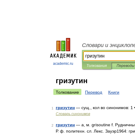
Словари и энциклоп
academic.ru
Толкования
Переводы
гризутин
Толкование
Перевод
Книги
гризутин
— сущ., кол во синонимов: 1 
1
Словарь синонимов
гризутин
— а, м. grisoutine f. Рудничн
2
Р. ф. политехн. сл. Лекс. Зауэр1964: гр