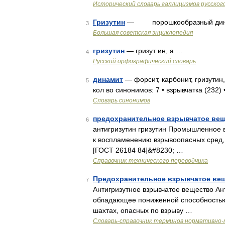
Исторический словарь галлицизмов русског
Гризутин
— порошкообразный динам
3
Большая советская энциклопедия
гризутин
— гризут ин, а …
4
Русский орфографический словарь
динамит
— форсит, карбонит, гризутин,
5
кол во синонимов: 7 • взрывчатка (232) 
Словарь синонимов
предохранительное взрывчатое ве
6
антигризутин гризутин Промышленное 
к воспламенению взрывоопасных сред, 
[ГОСТ 26184 84]&#8230; …
Справочник технического переводчика
Предохранительное взрывчатое ве
7
Антигризутное взрывчатое вещество А
обладающее пониженной способностью
шахтах, опасных по взрыву …
Словарь-справочник терминов нормативно-