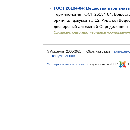
ГОСТ 26184-84: Вещества взрывчат
8
Терминология ГОСТ 26184 84: Вещест
оригинал документа: 12. Акванал Водо
дисперсный алюминий Определения те
Словарь-справочник терминов нормативно-
© Академик, 2000-2026
Обратная связь:
Техподдерж
👣 Путешествия
Экспорт словарей на сайты
, сделанные на PHP,
Jo