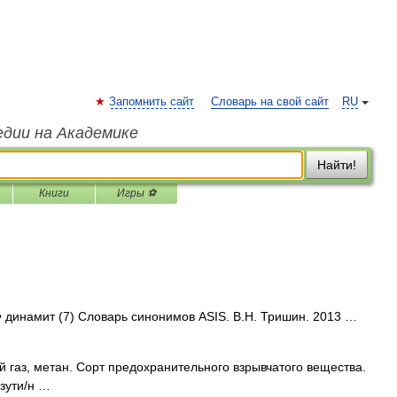
Запомнить сайт
Словарь на свой сайт
RU
едии на Академике
Найти!
Книги
Игры ⚽
• динамит (7) Словарь синонимов ASIS. В.Н. Тришин. 2013 …
ый газ, метан. Сорт предохранительного взрывчатого вещества.
изути/н …