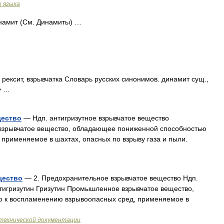
о языка
ит (См. Динамиты) …
 рексит, взрывчатка Словарь русских синонимов. динамит сущ.,
• …
щество
— Ндп. антигризутное взрывчатое вещество
взрывчатое вещество, обладающее пониженной способностью
применяемое в шахтах, опасных по взрыву газа и пыли.
щество
— 2. Предохранительное взрывчатое вещество Ндп.
нтигризутин Гризутин Промышленное взрывчатое вещество,
 к воспламенению взрывоопасных сред, применяемое в
технической документации