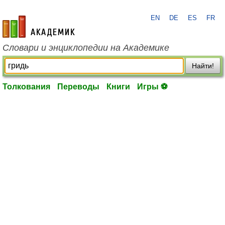
EN
DE
ES
FR
academic.ru
Словари и энциклопедии на Академике
Найти!
Толкования
Переводы
Книги
Игры ⚽