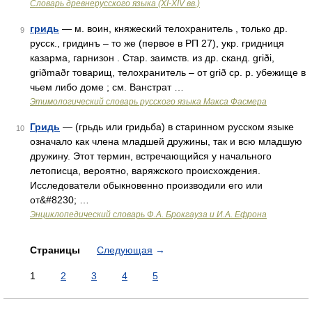
Словарь древнерусского языка (XI-XIV вв.)
гридь
— м. воин, княжеский телохранитель , только др.
9
русск., гридинъ – то же (первое в РП 27), укр. гридниця
казарма, гарнизон . Стар. заимств. из др. сканд. griði,
griðmaðr товарищ, телохранитель – от grið ср. р. убежище в
чьем либо доме ; см. Ванстрат …
Этимологический словарь русского языка Макса Фасмера
Гридь
— (грьдь или гридьба) в старинном русском языке
10
означало как члена младшей дружины, так и всю младшую
дружину. Этот термин, встречающийся у начального
летописца, вероятно, варяжского происхождения.
Исследователи обыкновенно производили его или
от&#8230; …
Энциклопедический словарь Ф.А. Брокгауза и И.А. Ефрона
Страницы
Следующая
→
1
2
3
4
5