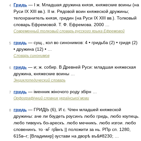
Гридь
— I ж. Младшая дружина князя, княжеские воины (на
4
Руси IX XIII вв.). II м. Рядовой воин княжеской дружины;
телохранитель князя, гридин (на Руси IX XIII вв.). Толковый
словарь Ефремовой. Т. Ф. Ефремова. 2000 …
Современный толковый словарь русского языка Ефремовой
гридь
— сущ., кол во синонимов: 4 • гридьба (2) • гридя (2)
5
• дружина (12) • …
Словарь синонимов
гридь
— и; ж. собир. В Древней Руси: младшая княжеская
6
дружина, княжеские воины …
Энциклопедический словарь
гридь
— іменник жіночого роду збірн …
7
Орфографічний словник української мови
гридь
— ГРИД|Ь (6), И с. Член младшей княжеской
8
дружины: аче ли бѹдеть рѹсинъ любо гридь, любо кѹпець.
любо тивѹнъ бо˫арескъ. любо мечникъ. любо изгои. любо
словенинъ. то ·м҃· гр҃внъ || положити за нь. РПр сп. 1280,
615в–г; [Владимир] ѹстави на дворѣ въ&#8230; …