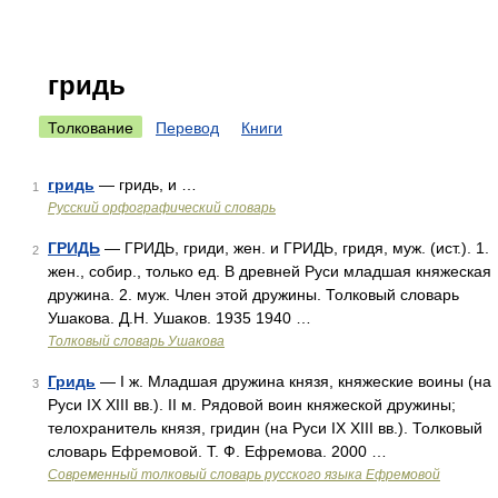
гридь
Толкование
Перевод
Книги
гридь
— гридь, и …
1
Русский орфографический словарь
ГРИДЬ
— ГРИДЬ, гриди, жен. и ГРИДЬ, гридя, муж. (ист.). 1.
2
жен., собир., только ед. В древней Руси младшая княжеская
дружина. 2. муж. Член этой дружины. Толковый словарь
Ушакова. Д.Н. Ушаков. 1935 1940 …
Толковый словарь Ушакова
Гридь
— I ж. Младшая дружина князя, княжеские воины (на
3
Руси IX XIII вв.). II м. Рядовой воин княжеской дружины;
телохранитель князя, гридин (на Руси IX XIII вв.). Толковый
словарь Ефремовой. Т. Ф. Ефремова. 2000 …
Современный толковый словарь русского языка Ефремовой