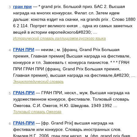
гран при
— * grand prix. Большой приз. БАС 2. Высшая
3
награда на многих конкурсах. Филат. сл. Затем идем
дальше: кокотка ездит на скачки, на grands prix . Слово 1880
6 2 114. Портрет великого князя .. одна из самых заметных
вещей в истории европейского&#8230; …
Исторический словарь галлицизмов русского языка
ГРАН ПРИ
— неизм.; м. [франц. Grand Prix Большая
4
премия, Главная премия] Высшая награда на фестивале,
конкурсе и т.п. Завоевать г. конкурса пианистов. * * * ГРАН
ПРИ ГРАН ПРИ (франц. Grand Prix Большая премия,
Главная премия), высшая награда на фестивале,&#8230; …
Энциклопедический словарь
ГРАН-ПРИ
— ГРАН ПРИ, нескл., муж. Высшая награда на
5
художественном конкурсе, фестивале. Толковый словарь
Ожегова. С.И. Ожегов, Н.Ю. Шведова. 1949 1992 …
Толковый словарь Ожегова
ГРАН-ПРИ
— [фр. Grand Prix] высшая награда на
6
фестивале или конкурсе. Словарь иностранных слов.
Комлев Н.Г., 2006. гран при нескл., м. (фр. grand prix букв.