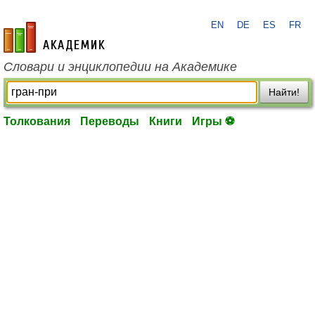
EN
DE
ES
FR
academic.ru
Словари и энциклопедии на Академике
Найти!
Толкования
Переводы
Книги
Игры ⚽