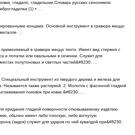
овка, гладило, гладильник Словарь русских синонимов.
виброгладилка (1) • …
лированными концами. Основной инструмент в гравюре меццо
 металле …
именяемый в гравюре меццо тинто. Имеет вид стержня с
а и лопатки или овальными в сечении. Служит для
 местах полутоновых и светлых частей&#8230; …
) 1. Специальный инструмент из твердого дерева и железа для
. Называется также растиркой. 2. Молоток с фасонной гладкой
ыглаживания поковок при ковке.&#8230; …
ля придания гладкой поверхности отковываемому изделию.
лию, обычно имеет либо плоскую, либо вогнутую
рона (задок) служит для ударов по ней кувалдой при&#8230;