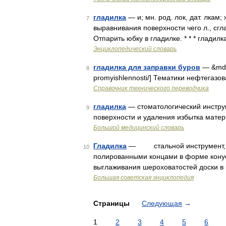
гладилка
— и; мн. род. лок, дат. лкам; 
7
выравнивания поверхности чего л., сгл
Отпарить юбку в гладилке. * * * гладил
Энциклопедический словарь
гладилка для заправки буров
— &mdas
8
promyishlennosti/] Тематики нефтегазов
Справочник технического переводчика
гладилка
— стоматологический инстру
9
поверхности и удаления избытка мате
Большой медицинский словарь
Гладилка
— стальной инструмент, пр
10
полированными концами в форме конус
выглаживания шероховатостей доски в
Большая советская энциклопедия
Страницы
Следующая
→
1
2
3
4
5
6