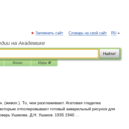
Запомнить сайт
Словарь на свой сайт
RU
едии на Академике
Найти!
Книги
Игры ⚽
 (живоп.). То, чем разглаживают. Агатовая гладилка
, которым отполировывают готовый акварельный рисунок для
оварь Ушакова. Д.Н. Ушаков. 1935 1940 …