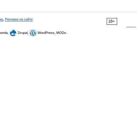
ка
,
Реклама на сайте
18+
omla,
Drupal,
WordPress, MODx.