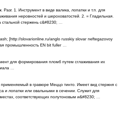
ж. Разг. 1. Инструмент в виде валика, лопатки и т.п. для
аживания неровностей и шероховатостей. 2. = Гладильная.
ка стальной стержень с&#8230; …
h; [http://slovarionline.ru/anglo russkiy slovar neftegazovoy
ая промышленность EN bit fuller …
мент для формирования пломб путем сглаживания их
риала …
именяемый в гравюре Меццо тинто. Имеет вид стержня с
а и лопатки или овальными в сечении. Служит для
 местах, соответствующих полутоновым и&#8230; …