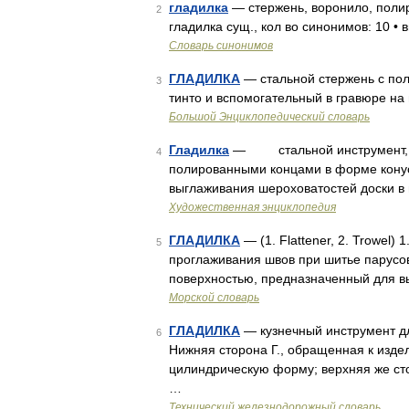
гладилка
— стержень, воронило, полир
2
гладилка сущ., кол во синонимов: 10 • 
Словарь синонимов
ГЛАДИЛКА
— стальной стержень с по
3
тинто и вспомогательный в гравюре на
Большой Энциклопедический словарь
Гладилка
— стальной инструмент, пр
4
полированными концами в форме конус
выглаживания шероховатостей доски в
Художественная энциклопедия
ГЛАДИЛКА
— (1. Flattener, 2. Trowel
5
проглаживания швов при шитье парусов
поверхностью, предназначенный для в
Морской словарь
ГЛАДИЛКА
— кузнечный инструмент д
6
Нижняя сторона Г., обращенная к изде
цилиндрическую форму; верхняя же сто
…
Технический железнодорожный словарь