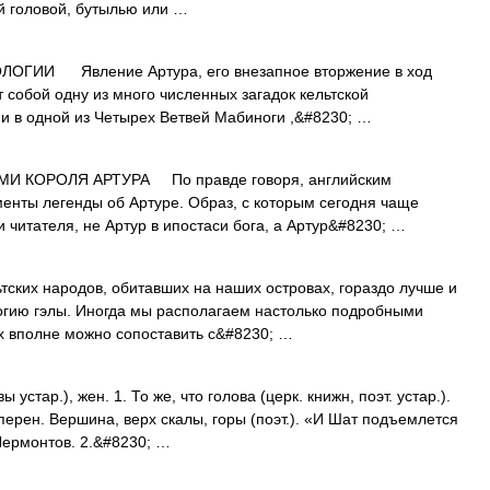
й головой, бутылью или …
ГИИ Явление Артура, его внезапное вторжение в ход
 собой одну из много численных загадок кельтской
и в одной из Четырех Ветвей Мабиноги ,&#8230; …
 КОРОЛЯ АРТУРА По правде говоря, английским
енты легенды об Артуре. Образ, с которым сегодня чаще
и читателя, не Артур в ипостаси бога, а Артур&#8230; …
их народов, обитавших на наших островах, гораздо лучше и
гию гэлы. Иногда мы располагаем настолько подробными
их вполне можно сопоставить с&#8230; …
устар.), жен. 1. То же, что голова (церк. книжн, поэт. устар.).
перен. Вершина, верх скалы, горы (поэт.). «И Шат подъемлется
Лермонтов. 2.&#8230; …