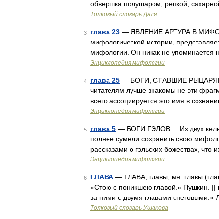
обвершка полушаром, репкой, сахарно
Толковый словарь Даля
глава 23
— ЯВЛЕНИЕ АРТУРА В МИФОЛО
3
мифологической истории, представляет
мифологии. Он никак не упоминается н
Энциклопедия мифологии
глава 25
— БОГИ, СТАВШИЕ РЫЦАРЯМИ
4
читателям лучше знакомы не эти фрагм
всего ассоциируется это имя в сознани
Энциклопедия мифологии
глава 5
— БОГИ ГЭЛОВ Из двух кельтск
5
полнее сумели сохранить свою мифоло
рассказами о гэльских божествах, что 
Энциклопедия мифологии
ГЛАВА
— ГЛАВА, главы, мн. главы (главы 
6
«Стою с поникшею главой.» Пушкин. || 
за ними с двумя главами снеговыми.» 
Толковый словарь Ушакова