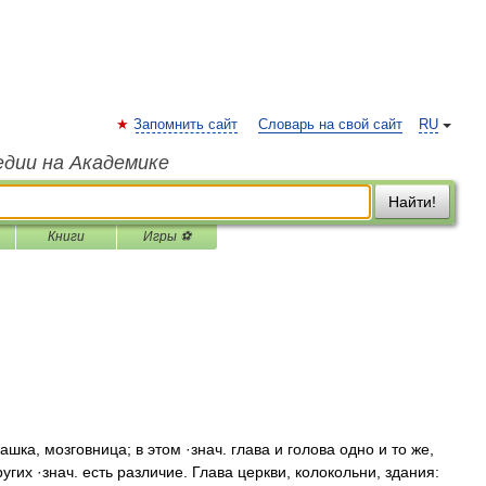
Запомнить сайт
Словарь на свой сайт
RU
едии на Академике
Найти!
Книги
Игры ⚽
ашка, мозговница; в этом ·знач. глава и голова одно и то же,
гих ·знач. есть различие. Глава церкви, колокольни, здания: