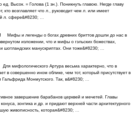
о ед. Высок. = Голова (1 зн.). Поникнуть главою. Негде главу
Тот, кто возглавляет что л., руководит чем л. или имеет
ой л. сфере&#8230; …
ифы и легенды о богах древних бриттов дошли до нас в
звернутом изложении, что и мифы о гэльских божествах,
 и шотландских манускриптах. Они тоже&#8230; …
мифологического Артура весьма характерно, что в
т в совершенно ином облике, чем тот, который присутствует в
и Гальфрида Монмутского. Так, в&#8230; …
ное завершение барабанов церквей и мечетей. Главы
онуса, зонтика и др. и придают верхней части архитектурного
ьшую живописность, которая&#8230; …