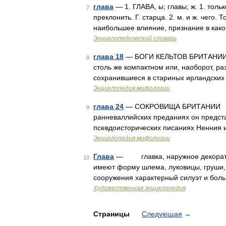
глава
— 1. ГЛАВА, ы; главы; ж. 1. тольк
7
преклонить. Г. старца. 2. м. и ж. чего. 
наибольшее влияние, признание в как
Энциклопедический словарь
глава 18
— БОГИ КЕЛЬТОВ БРИТАНИИ М
8
столь же компактном или, наоборот, ра
сохранившиеся в стариных ирландских
Энциклопедия мифологии
глава 24
— СОКРОВИЩА БРИТАНИИ Для 
9
ранневаллийских преданиях он предстае
псевдоисторических писаниях Ненния 
Энциклопедия мифологии
Глава
— главка, наружное декоратив
10
имеют форму шлема, луковицы, груши, к
сооружения характерный силуэт и бол
Художественная энциклопедия
Страницы
Следующая
→