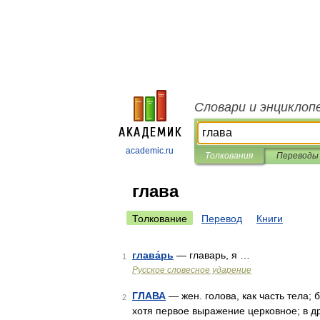
Словари и энциклоп
academic.ru
Толкования
Переводы
глава
Толкование
Перевод
Книги
глава́рь
— главарь, я …
1
Русское словесное ударение
ГЛАВА
— жен. голова, как часть тела; б
2
хотя первое выражение церковное; в дру