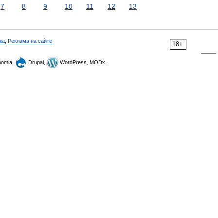
7
8
9
10
11
12
13
ка
,
Реклама на сайте
18+
omla,
Drupal,
WordPress, MODx.