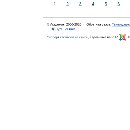
1
2
3
4
5
6
© Академик, 2000-2026
Обратная связь:
Техподдерж
👣 Путешествия
Экспорт словарей на сайты
, сделанные на PHP,
Jo