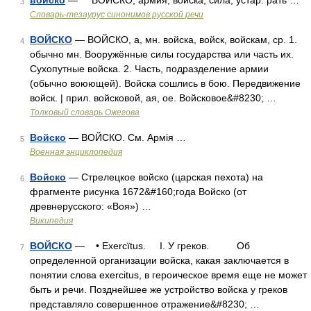
войско
— ВОЙСКО, армия, войска, сила, устар. рать …
3
Словарь-тезаурус синонимов русской речи
ВОЙСКО
— ВОЙСКО, а, мн. войска, войск, войскам, ср. 1.
4
обычно мн. Вооружённые силы государства или часть их.
Сухопутные войска. 2. Часть, подразделение армии
(обычно воюющей). Войска сошлись в бою. Передвижение
войск. | прил. войсковой, ая, ое. Войсковое&#8230; …
Толковый словарь Ожегова
Войско
— ВОЙСКО. См. Армія …
5
Военная энциклопедия
Войско
— Стрелецкое войско (царская пехота) на
6
фрагменте рисунка 1672&#160;года Войско (от
древнерусского: «Воя») …
Википедия
ВОЙСКО
— • Exercïtus. I. У греков. Об
7
определенной организации войска, какая заключается в
понятии слова exercitus, в героическое время еще не может
быть и речи. Позднейшее же устройство войска у греков
представляло совершенное отражение&#8230; …