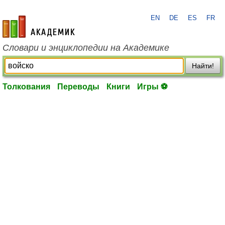
EN
DE
ES
FR
academic.ru
Словари и энциклопедии на Академике
Найти!
Толкования
Переводы
Книги
Игры ⚽