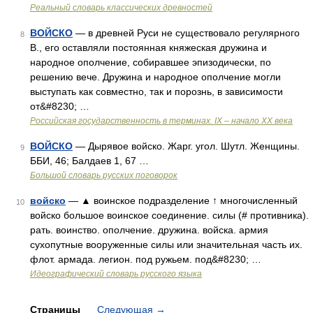
Реальный словарь классических древностей
ВОЙСКО
— в древней Руси не существовало регулярного
8
В., его оставляли постоянная княжеская дружина и
народное ополчение, собиравшее эпизодически, по
решению вече. Дружина и народное ополчение могли
выступать как совместно, так и порознь, в зависимости
от&#8230; …
Российская государственность в терминах. IX – начало XX века
ВОЙСКО
— Дырявое войско. Жарг. угол. Шутл. Женщины.
9
ББИ, 46; Балдаев 1, 67 …
Большой словарь русских поговорок
войско
— ▲ воинское подразделение ↑ многочисленный
10
войско большое воинское соединение. силы (# противника).
рать. воинство. ополчение. дружина. войска. армия
сухопутные вооруженные силы или значительная часть их.
флот. армада. легион. под ружьем. под&#8230; …
Идеографический словарь русского языка
Страницы
Следующая
→