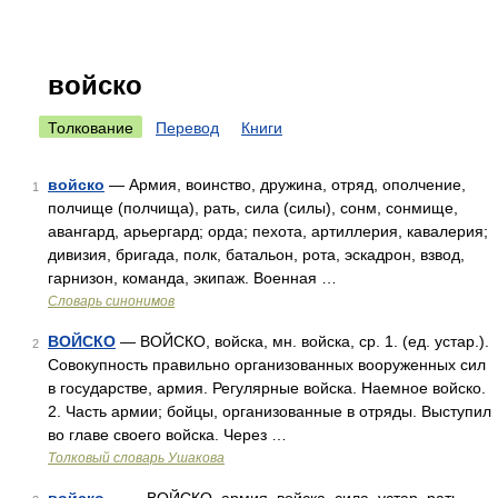
войско
Толкование
Перевод
Книги
войско
— Армия, воинство, дружина, отряд, ополчение,
1
полчище (полчища), рать, сила (силы), сонм, сонмище,
авангард, арьергард; орда; пехота, артиллерия, кавалерия;
дивизия, бригада, полк, батальон, рота, эскадрон, взвод,
гарнизон, команда, экипаж. Военная …
Словарь синонимов
ВОЙСКО
— ВОЙСКО, войска, мн. войска, ср. 1. (ед. устар.).
2
Совокупность правильно организованных вооруженных сил
в государстве, армия. Регулярные войска. Наемное войско.
2. Часть армии; бойцы, организованные в отряды. Выступил
во главе своего войска. Через …
Толковый словарь Ушакова