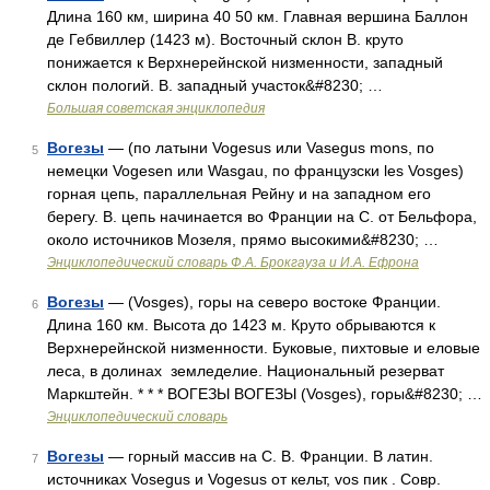
Длина 160 км, ширина 40 50 км. Главная вершина Баллон
де Гебвиллер (1423 м). Восточный склон В. круто
понижается к Верхнерейнской низменности, западный
склон пологий. В. западный участок&#8230; …
Большая советская энциклопедия
Вогезы
— (по латыни Vogesus или Vasegus mons, по
5
немецки Vogesen или Wasgau, по французски les Vosges)
горная цепь, параллельная Рейну и на западном его
берегу. В. цепь начинается во Франции на С. от Бельфора,
около источников Мозеля, прямо высокими&#8230; …
Энциклопедический словарь Ф.А. Брокгауза и И.А. Ефрона
Вогезы
— (Vosges), горы на северо востоке Франции.
6
Длина 160 км. Высота до 1423 м. Круто обрываются к
Верхнерейнской низменности. Буковые, пихтовые и еловые
леса, в долинах земледелие. Национальный резерват
Маркштейн. * * * ВОГЕЗЫ ВОГЕЗЫ (Vosges), горы&#8230; …
Энциклопедический словарь
Вогезы
— горный массив на С. В. Франции. В латин.
7
источниках Vosegus и Vogesus от кельт, vos пик . Совр.