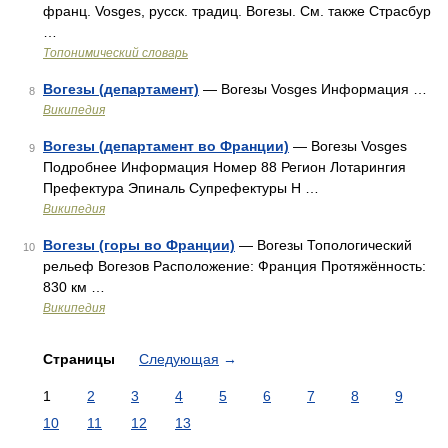
франц. Vosges, русск. традиц. Вогезы. См. также Страсбур
…
Топонимический словарь
Вогезы (департамент)
— Вогезы Vosges Информация …
8
Википедия
Вогезы (департамент во Франции)
— Вогезы Vosges
9
Подробнее Информация Номер 88 Регион Лотарингия
Префектура Эпиналь Супрефектуры Н …
Википедия
Вогезы (горы во Франции)
— Вогезы Топологический
10
рельеф Вогезов Расположение: Франция Протяжённость:
830 км …
Википедия
Страницы
Следующая
→
1
2
3
4
5
6
7
8
9
10
11
12
13