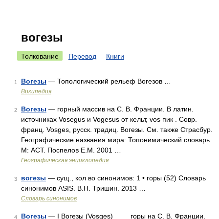
вогезы
Толкование
Перевод
Книги
Вогезы
— Топологический рельеф Вогезов …
1
Википедия
Вогезы
— горный массив на С. В. Франции. В латин.
2
источниках Vosegus и Vogesus от кельт, vos пик . Совр.
франц. Vosges, русск. традиц. Вогезы. См. также Страсбур.
Географические названия мира: Топонимический словарь.
М: АСТ. Поспелов Е.М. 2001 …
Географическая энциклопедия
вогезы
— сущ., кол во синонимов: 1 • горы (52) Словарь
3
синонимов ASIS. В.Н. Тришин. 2013 …
Словарь синонимов
Вогезы
— I Вогезы (Vosges) горы на С. В. Франции.
4