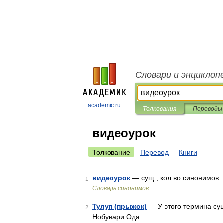
Словари и энциклоп
academic.ru
Толкования
Переводы
видеоурок
Толкование
Перевод
Книги
видеоурок
— сущ., кол во синонимов: 
1
Словарь синонимов
Тулуп (прыжок)
— У этого термина сущ
2
Нобунари Ода …