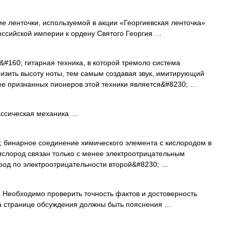
 ленточки, используемой в акции «Георгиевская ленточка»
Российской империи к ордену Святого Георгия …
&#160; гитарная техника, в которой тремоло система
низить высоту ноты, тем самым создавая звук, имитирующий
е признанных пионеров этой техники является&#8230; …
ассическая механика …
; бинарное соединение химического элемента с кислородом в
кислород связан только с менее электроотрицательным
род по электроотрицательности второй&#8230; …
Необходимо проверить точность фактов и достоверность
На странице обсуждения должны быть пояснения …