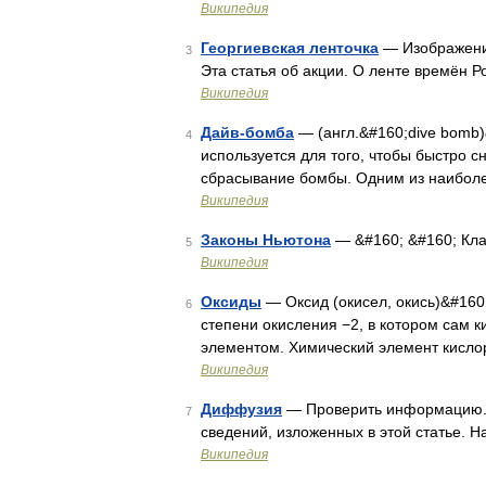
Википедия
Георгиевская ленточка
— Изображение
3
Эта статья об акции. О ленте времён 
Википедия
Дайв-бомба
— (англ.&#160;dive bomb)
4
используется для того, чтобы быстро с
сбрасывание бомбы. Одним из наиболе
Википедия
Законы Ньютона
— &#160; &#160; Кл
5
Википедия
Оксиды
— Оксид (окисел, окись)&#160
6
степени окисления −2, в котором сам 
элементом. Химический элемент кисло
Википедия
Диффузия
— Проверить информацию. 
7
сведений, изложенных в этой статье. 
Википедия