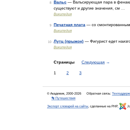
Вальс
— Вальсирующая пара в фенакис
8
существуют и другие значения, см …
Википедия
Печатная плата
— со смонтированным
9
Википедия
Лутц (прыжок)
— Фигурист едет наизго
10
Википедия
Страницы
Следующая
→
1
2
3
© Академик, 2000-2026
Обратная связь:
Техподдерж
👣 Путешествия
Экспорт словарей на сайты
, сделанные на PHP,
Jo