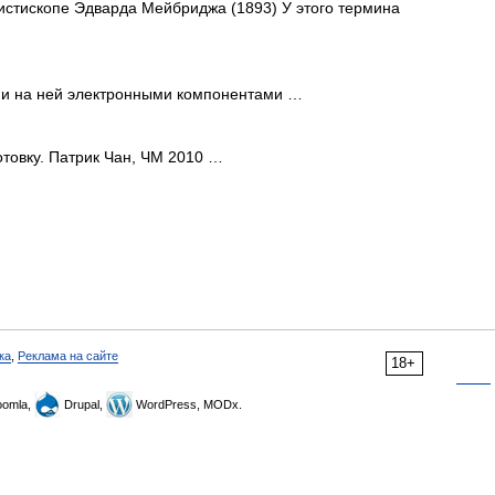
тископе Эдварда Мейбриджа (1893) У этого термина
и на ней электронными компонентами …
товку. Патрик Чан, ЧМ 2010 …
ка
,
Реклама на сайте
18+
omla,
Drupal,
WordPress, MODx.