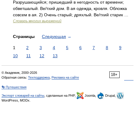
Разрушающийся; пришедший в негодность от времени;
обветшалый. Ве/тхий дом. В ая одежда, кровля. Обложка
совсем в ая. 2) Очень старый; дряхлый. Ве/тхий старик …
Словарь многих выражений
Страницы
Следующая
→
1
2
3
4
5
6
7
8
9
10
11
12
13
© Академик, 2000-2026
18+
Обратная связь:
Техподдержка
,
Реклама на сайте
👣 Путешествия
Экспорт словарей на сайты
, сделанные на PHP,
Joomla,
Drupal,
WordPress, MODx.