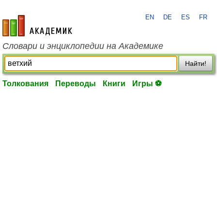
EN
DE
ES
FR
academic.ru
Словари и энциклопедии на Академике
Найти!
Толкования
Переводы
Книги
Игры ⚽