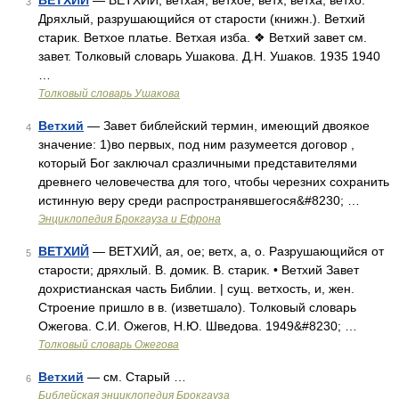
ВЕТХИЙ
— ВЕТХИЙ, ветхая, ветхое; ветх, ветха, ветхо.
3
Дряхлый, разрушающийся от старости (книжн.). Ветхий
старик. Ветхое платье. Ветхая изба. ❖ Ветхий завет см.
завет. Толковый словарь Ушакова. Д.Н. Ушаков. 1935 1940
…
Толковый словарь Ушакова
Ветхий
— Завет библейский термин, имеющий двоякое
4
значение: 1)во первых, под ним разумеется договор ,
который Бог заключал сразличными представителями
древнего человечества для того, чтобы черезних сохранить
истинную веру среди распространявшегося&#8230; …
Энциклопедия Брокгауза и Ефрона
ВЕТХИЙ
— ВЕТХИЙ, ая, ое; ветх, а, о. Разрушающийся от
5
старости; дряхлый. В. домик. В. старик. • Ветхий Завет
дохристианская часть Библии. | сущ. ветхость, и, жен.
Строение пришло в в. (изветшало). Толковый словарь
Ожегова. С.И. Ожегов, Н.Ю. Шведова. 1949&#8230; …
Толковый словарь Ожегова
Ветхий
— см. Старый …
6
Библейская энциклопедия Брокгауза