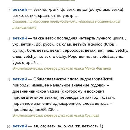
ветхий
— ветхий, кратк. ф. ветх, ветха (допустимо ветха),
7
ветхо, ветхи; сравн. ст. не употр …
Словарь трудностей произношения и ударения в современном
русском языке
ветхий
— также ветох последняя четверть лунного цикла ,
8
укр. ветхий, др. русск., ст. слав. ветъхъ παλαιός (Клоц.,
Супр.), болг. ветъх, вехът, сербохорв. ве̏тах, ве̏т, чеш. vetchy,
слвц. vetchy, польск. wiotchy. Родственно лит. vẽtušas, лтш.
vęcs старый …
Этимологический словарь русского языка Макса Фасмера
ветхий
— Общеславянское слово индоевропейской
9
природы, имевшее начальное значение годовой –
древнеиндийское vatsas (к которому и восходит
прилагательное ветхий) переводится как год ; кстати,
первичное значение однокоренного слова ветошь –
прошлогодняя&#8230; …
Этимологический словарь русского языка Крылова
ветхий
— ая, ое; ветх, а/, о. см. тж. ветхость 1)
10