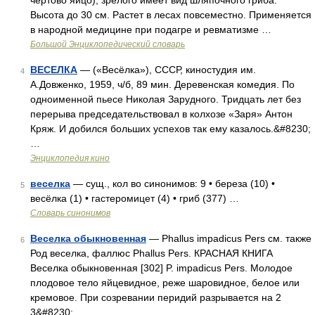
чертово яйцо), зрелого имеет вид шляпочного гриба.
Высота до 30 см. Растет в лесах повсеместно. Применяется
в народной медицине при подагре и ревматизме …
Большой Энциклопедический словарь
ВЕСЕЛКА
— («Весёлка»), СССР, киностудия им.
4
А.Довженко, 1959, ч/б, 89 мин. Деревенская комедия. По
одноименной пьесе Николая Зарудного. Тридцать лет без
перерыва председательствовал в колхозе «Заря» Антон
Кряж. И добился больших успехов так ему казалось.&#8230;
…
Энциклопедия кино
веселка
— сущ., кол во синонимов: 9 • береза (10) •
5
весёлка (1) • гастеромицет (4) • гриб (377) …
Словарь синонимов
Веселка обыкновенная
— Phallus impadicus Pers см. также
6
Род веселка, фаллюс Phallus Pers. КРАСНАЯ КНИГА
Веселка обыкновенная [302] P. impadicus Pers. Молодое
плодовое тело яйцевидное, реже шаровидное, белое или
кремовое. При созревании перидий разрывается на 2
3&#8230; …