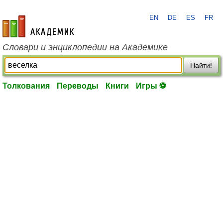
EN
DE
ES
FR
academic.ru
Словари и энциклопедии на Академике
Найти!
Толкования
Переводы
Книги
Игры ⚽