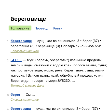
береговище
Толкование
Перевод
Книги
береговище
— сущ., кол во синонимов: 3 • берег (37) •
1
береговина (3) • бережище (3) Словарь синонимов ASIS …
Словарь синонимов
БЕРЕГ
— муж. (беречь, оберегать?) взаимные пределы
2
земли и воды; смежный с водою край, полоса земли, суши;
как противное воде, морю, реке, берег ·знач. суша, земля,
материк. | Всякая грань, край, обрубистый предел, уступ.
Берег виден, говорят с моря.&#8230; …
Толковый словарь Даля
берег
— См …
3
Словарь синонимов
береговина
— сущ., кол во синонимов: 3 • берег (37) •
4