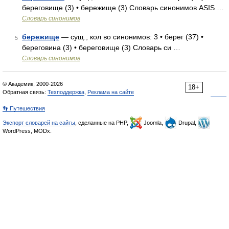
береговище (3) • бережище (3) Словарь синонимов ASIS …
Словарь синонимов
бережище
— сущ., кол во синонимов: 3 • берег (37) •
5
береговина (3) • береговище (3) Словарь си …
Словарь синонимов
© Академик, 2000-2026
18+
Обратная связь:
Техподдержка
,
Реклама на сайте
👣 Путешествия
Экспорт словарей на сайты
, сделанные на PHP,
Joomla,
Drupal,
WordPress, MODx.