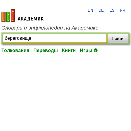
EN
DE
ES
FR
academic.ru
Словари и энциклопедии на Академике
Найти!
Толкования
Переводы
Книги
Игры ⚽